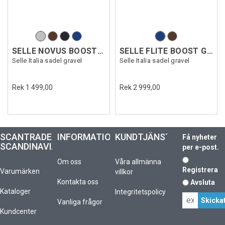
SELLE NOVUS BOOST EVO GRAVEL SF
SELLE FLITE BOOST GRAVEL TI316SF
Selle Italia sadel gravel
Selle Italia sadel gravel
Rek 1 499,00
Rek 2 999,00
SCANTRADE
INFORMATION
KUNDTJÄNST
Få nyheter
SCANDINAVIA
per e-post.
Om oss
Våra allmänna
Registrera
Varumärken
villkor
Kontakta oss
Avsluta
Kataloger
Integritetspolicy
Vanliga frågor
Kundcenter