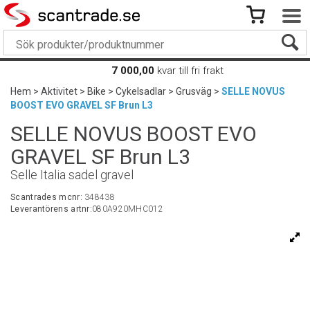
7 000,00
kvar till fri frakt
Hem
>
Aktivitet
>
Bike
>
Cykelsadlar
>
Grusväg
>
SELLE NOVUS
BOOST EVO GRAVEL SF Brun L3
SELLE NOVUS BOOST EVO
GRAVEL SF Brun L3
Selle Italia sadel gravel
Scantrades mcnr:
348438
Leverantörens artnr:
080A920MHC012