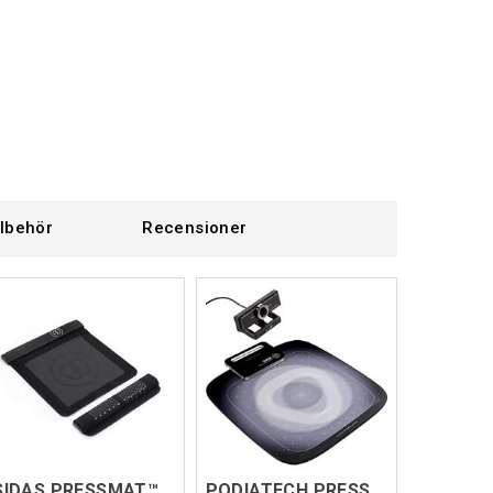
llbehör
Recensioner
SIDAS PRESSMAT™
PODIATECH PRESSCAM V5.0