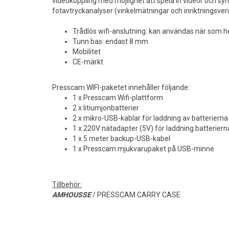
videokoppling med möjlighet att spela in videor och s
fotavtryckanalyser (vinkelmätningar och inriktningsverif
Trådlös wifi-anslutning: kan användas när som he
Tunn bas: endast 8 mm
Mobilitet
CE-märkt
Presscam WIFI-paketet innehåller följande:
1 x Presscam Wifi-plattform
2 x litiumjonbatterier
2 x mikro-USB-kablar för laddning av batterierna 
1 x 220V nätadapter (5V) för laddning batterierna
1 x 5 meter backup-USB-kabel
1 x Presscam mjukvarupaket på USB-minne
Tillbehör:
AMHOUSSE
/ PRESSCAM CARRY CASE