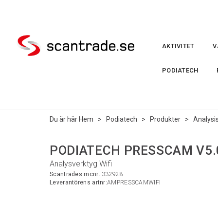
AKTIVITET
V
PODIATECH
Du är här
Hem
>
Podiatech
>
Produkter
>
Analysi
PODIATECH PRESSCAM V5.0
Analysverktyg Wifi
Scantrades mcnr:
332928
Leverantörens artnr:
AMPRESSCAMWIFI