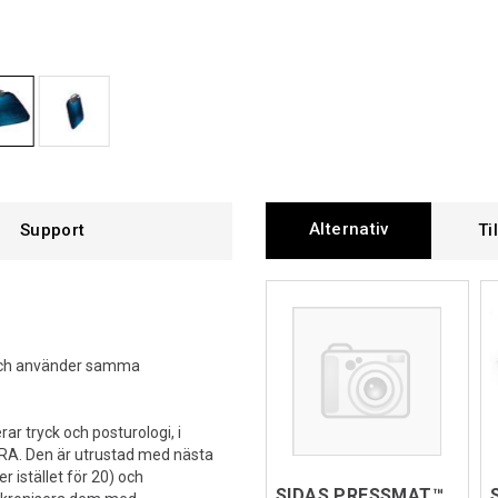
Alternativ
Support
Ti
och använder samma
r tryck och posturologi, i
KRA. Den är utrustad med nästa
 istället för 20) och
SIDAS PRESSMAT™ XL