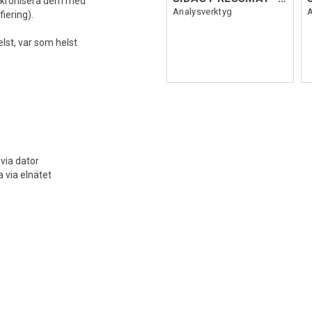
ynkronisera dem med
Analysverktyg
A
iering).
lst, var som helst
via dator
 via elnätet