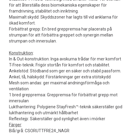
för att återställa dess biomekaniska egenskaper för
framdrivning, stabilitet och inriktning.
Maximalt skydd: Skyddszoner har lagts till vid anklarna för
ökad komfort.
Förbättrat grepp: En bred greppremsa har placerats på
strumpan för att förbättra greppet och synergin mellan
strumpan och innersulan.
Konstruktion
:
In & Out-konstruktion: Inga avskurna trådar för mer komfort
T-Free-teknik: Frigör stortån för komfort och stabilitet.
Ankelstöd: Stödband som ger en säker och stabil passform.
Ankel, tå, hälskydd: Förstärkningar ger extra stötskydd
Mesh som andas: ger maximal andningsförmåga och
ventilation
1 bred greppremsa: Greppremsa för förbättrat grepp mot
innersulan
Lukthantering: Polygiene StayFresh™-teknik säkerställer god
lukthantering och utmärkt hållbarhet
Reflextejp: Säkerställer god synlighet även i mörker
Färger
:
Blå/grå: CSORUTTFRE24_NAGR