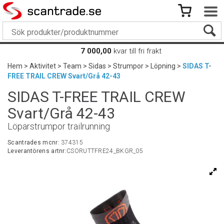
7 000,00
kvar till fri frakt
Hem
>
Aktivitet
>
Team
>
Sidas
>
Strumpor
>
Löpning
>
SIDAS T-
FREE TRAIL CREW Svart/Grå 42-43
SIDAS T-FREE TRAIL CREW
Svart/Grå 42-43
Löparstrumpor trailrunning
Scantrades mcnr:
374315
Leverantörens artnr:
CSORUTTFRE24_BKGR_05