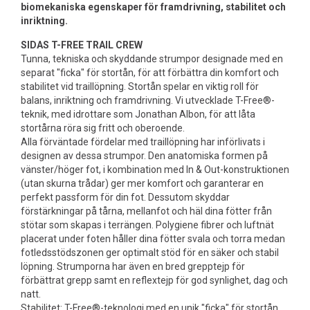
biomekaniska egenskaper för framdrivning, stabilitet och
inriktning.
SIDAS T-FREE TRAIL CREW
Tunna, tekniska och skyddande strumpor designade med en
separat "ficka" för stortån, för att förbättra din komfort och
stabilitet vid traillöpning. Stortån spelar en viktig roll för
balans, inriktning och framdrivning. Vi utvecklade T-Free®-
teknik, med idrottare som Jonathan Albon, för att låta
stortårna röra sig fritt och oberoende.
Alla förväntade fördelar med traillöpning har införlivats i
designen av dessa strumpor. Den anatomiska formen på
vänster/höger fot, i kombination med In & Out-konstruktionen
(utan skurna trådar) ger mer komfort och garanterar en
perfekt passform för din fot. Dessutom skyddar
förstärkningar på tårna, mellanfot och häl dina fötter från
stötar som skapas i terrängen. Polygiene fibrer och luftnät
placerat under foten håller dina fötter svala och torra medan
fotledsstödszonen ger optimalt stöd för en säker och stabil
löpning. Strumporna har även en bred grepptejp för
förbättrat grepp samt en reflextejp för god synlighet, dag och
natt.
Stabilitet: T-Free®-teknologi med en unik "ficka" för stortån