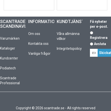
SCANTRADE
INFORMATION
KUNDTJÄNST
Få nyheter
SCANDINAVIA
per e-post.
Om oss
Våra allmänna
Registrera
Varumärken
villkor
Kontakta oss
Avsluta
Kataloger
Integritetspolicy
Vanliga frågor
Kundcenter
Podiatech
Scantrade
Professional
Copyright © 2026 scantrade.se - All rights reserved