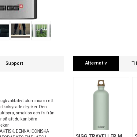
Alternativ
Support
Ti
högkvalitativt aluminium i ett
med kolsyrade drycker. Den
uktsyra, smaklös och fri från
ör så att du kan bära
lekar.
AKTISK. DENNA ICONISKA
SIGG TRAVELLER MYPLANET Grön 1L