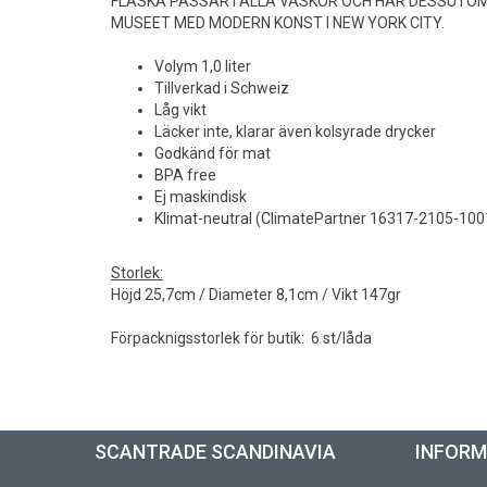
FLASKA PASSAR I ALLA VÄSKOR OCH HAR DESSUTOM
MUSEET MED MODERN KONST I NEW YORK CITY.
Volym 1,0 liter
Tillverkad i Schweiz
Låg vikt
Läcker inte, klarar även kolsyrade drycker
Godkänd för mat
BPA free
Ej maskindisk
Klimat-neutral (ClimatePartner 16317-2105-100
Storlek:
Höjd 25,7cm / Diameter 8,1cm / Vikt 147gr
Förpacknigsstorlek för butik: 6 st/låda
SCANTRADE SCANDINAVIA
INFOR