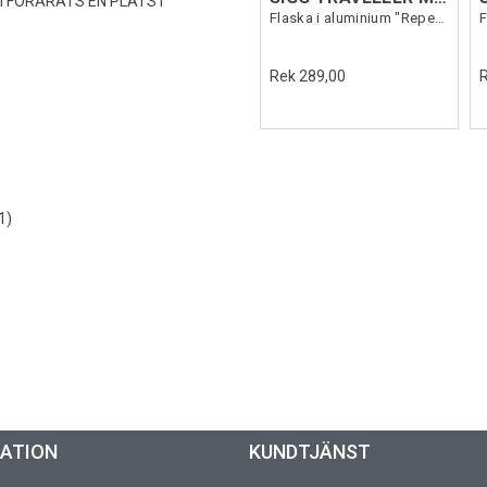
 FÖRÄRATS EN PLATS I
Flaska i aluminium "Repeat Plain"
Rek 289,00
1)
MATION
KUNDTJÄNST