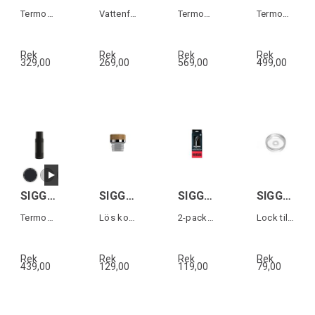
Termos-mugg i rostfritt stål
Vattenflaska i aluminium
Termos i rostfritt stål
Termos i rostfritt stål
Rek
Rek
Rek
Rek
329,00
269,00
569,00
499,00
SIGG ALPINE STAR 0,5L
SIGG SCREW TOP MERIDIAN
SIGG STAINLESS STEEL STRAW SET 2-p
SIGG HELIA TOP Transparent
Termos i rostfritt stål
Lös kork till Meridian vattenflaska
2-pack sugrör i rostfritt stål
Lock till Helia termosmugg
Rek
Rek
Rek
Rek
439,00
129,00
119,00
79,00