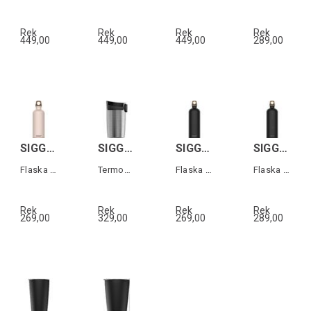
Rek
Rek
Rek
Rek
449,00
449,00
449,00
289,00
SIGG TRAVELLER MYPLANET Rosa 0,6L
SIGG MIRACLE MUG Grå 0,27L
SIGG TRAVELLER MYPLANET Svart 0,6L
SIGG TRAVELLER MYPLANET Svart 1L
Flaska i aluminium "Journey Plain"
Termos-mugg i rostfritt stål
Flaska i aluminium "Direction Plain"
Flaska i aluminium "Direction Plain"
Rek
Rek
Rek
Rek
269,00
329,00
269,00
289,00