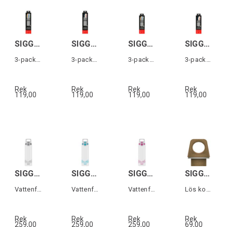
SIGG HELIA STRAW SET DAY Large
SIGG HELIA STRAW SET NIGHT Large
SIGG HELIA STRAW SET DAY Small
SIGG HELIA STRAW SET NIGHT Small
3-pack sugrör till Helia 0,6l
3-pack sugrör till Helia 0,6l
3-pack sugrör till Helia 0,45l
3-pack sugrör till Helia 0,45l
Rek
Rek
Rek
Rek
119,00
119,00
119,00
119,00
SIGG TOTAL CLEAR ONE MYPLANET Grå 0,75L
SIGG TOTAL CLEAR ONE MYPLANET Blå 0,75L
SIGG TOTAL CLEAR ONE MYPLANET Rosa 0,75L
SIGG SCREW TOP TRAVELLER MYPLANET Brun
Vattenflaska i transparent plast
Vattenflaska i transparent plast
Vattenflaska i transparent plast
Lös kork till Traveller MyPlanet flaska
Rek
Rek
Rek
Rek
259,00
259,00
259,00
69,00