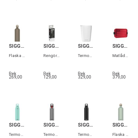
SIGG TRAVELLER MYPLANET Brons 0,6L
SIGG BOTTLE CLEANING TABLETS
SIGG NESO CUP Vit 0,3 L
SIGG METAL BOX PLUS S Röd
Flaska i aluminium "Lighter Plain"
Rengöringstabletter 20-pack
Termos-mugg i rostfritt stål
Matlåda i aluminium
Rek
Rek
Rek
Rek
269,00
129,00
329,00
379,00
SIGG H&C ONE LIGHT Mintgrön 0,55 L
SIGG H&C ONE LIGHT Grå 0,55 L
SIGG H&C ONE LIGHT Svart 0,55 L
SIGG TRAVELLER MYPLANET Grön 1L
Termos i rostfritt stål
Termos i rostfritt stål
Termos i rostfritt stål
Flaska i aluminium "Repeat Plain"