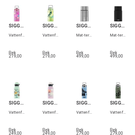
SIGG VIVA ONE Hearts 0,5 L
SIGG VIVA ONE Jurassica 0,5 L
SIGG GEMSTONE FJ Grå 0,75 L
SIGG GEMSTONE FJ Svart 0,75 L
Vattenflaska för barn
Vattenflaska för barn
Mat-termos i rostfritt stål
Mat-termos i rostfritt stål
Rek
Rek
Rek
Rek
219,00
219,00
499,00
499,00
SIGG KBT Jungle Tzz 0,4 L
SIGG KBT Beary 0,4 L
SIGG WMB ONE Brave Eagle 0,6 L
SIGG WMB ONE Brave Mountainlion 0,6 L
Vattenflaska för barn
Vattenflaska för barn
Vattenflaska för barn
Vattenflaska för barn
Rek
Rek
Rek
Rek
249,00
249,00
279,00
279,00