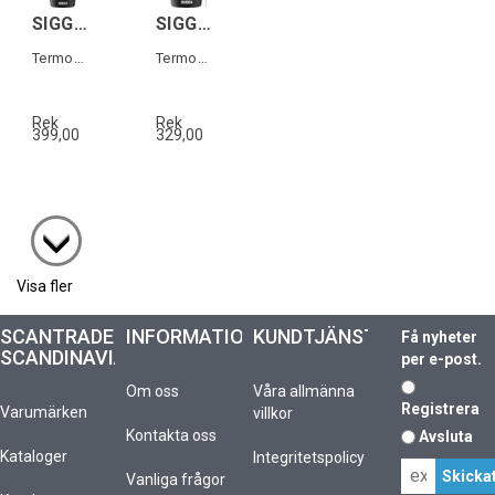
SIGG NESO CUP Svart 0,4 L
SIGG NESO CUP Svart 0,3 L
Termos-mugg i rostfritt stål
Termos-mugg i rostfritt stål
Rek
Rek
399,00
329,00
Visa fler
SCANTRADE
INFORMATION
KUNDTJÄNST
Få nyheter
SCANDINAVIA
per e-post.
Om oss
Våra allmänna
Registrera
Varumärken
villkor
Kontakta oss
Avsluta
Kataloger
Integritetspolicy
Vanliga frågor