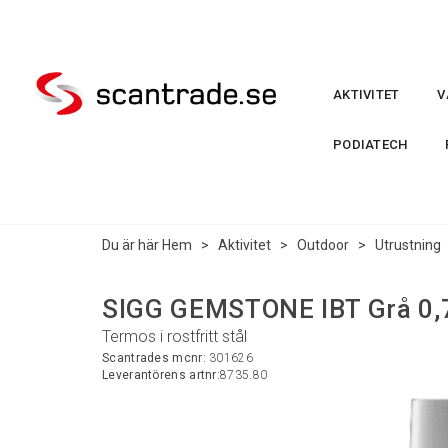
AKTIVITET
V
PODIATECH
Du är här
Hem
>
Aktivitet
>
Outdoor
>
Utrustning
SIGG GEMSTONE IBT Grå 0,
Termos i rostfritt stål
Scantrades mcnr:
301626
Leverantörens artnr:
8735.80