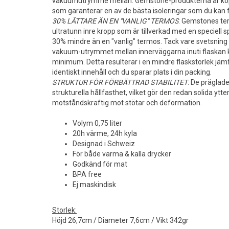
vakuumutrymme mellan. Gemstone-produkterna är kop
som garanterar en av de bästa isoleringar som du kan få
30% LÄTTARE ÄN EN "VANLIG" TERMOS
. Gemstones te
ultratunn inre kropp som är tillverkad med en speciell 
30% mindre än en "vanlig" termos. Tack vare svetsning
vakuum-utrymmet mellan innerväggarna inuti flaskan ku
minimum. Detta resulterar i en mindre flaskstorlek jä
identiskt innehåll och du sparar plats i din packing.
STRUKTUR FÖR FÖRBÄTTRAD STABILITET
. De präglad
strukturella hållfasthet, vilket gör den redan solida y
motståndskraftig mot stötar och deformation.
Volym 0,75 liter
20h värme, 24h kyla
Designad i Schweiz
För både varma & kalla drycker
Godkänd för mat
BPA free
Ej maskindisk
Storlek:
Höjd 26,7cm / Diameter 7,6cm / Vikt 342gr