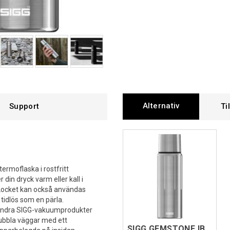
Alternativ
Support
Ti
ermoflaska i rostfritt
 din dryck varm eller kall i
 Locket kan också användas
tidlös som en pärla.
 andra SIGG-vakuumprodukter
dubbla väggar med ett
SIGG GEMSTONE IBT Grå 1,1L