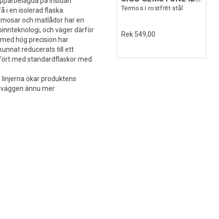
parbelagda på insidan
Termos i rostfritt stål
 i en isolerad flaska.
rmosar och matlådor har en
spinnteknologi, och väger därför
Rek 549,00
 med hög precision har
nnat reducerats till ett
mfört med standardflaskor med
e linjerna ökar produktens
tterväggen ännu mer