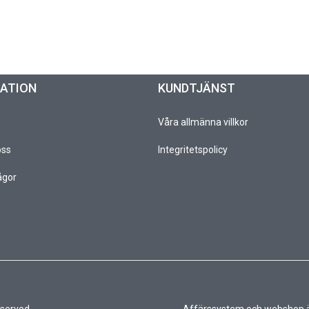
MATION
KUNDTJÄNST
Våra allmänna villkor
oss
Integritetspolicy
ågor