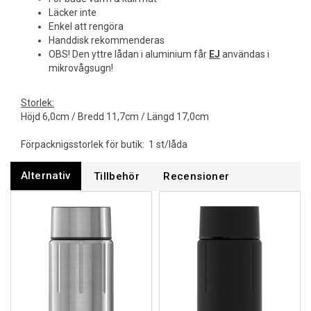
Läcker inte
Enkel att rengöra
Handdisk rekommenderas
OBS! Den yttre lådan i aluminium får
EJ
användas i
mikrovågsugn!
Storlek:
Höjd 6,0cm / Bredd 11,7cm / Längd 17,0cm
Förpacknigsstorlek för butik: 1 st/låda
Alternativ
Tillbehör
Recensioner