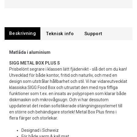
Beskrivning
Support
Matlåda i aluminium
SIGG METAL BOX PLUS S
Prisbelönt segrare i klassen lätt fjädervikt - slå det om du kan!
Utvecklad för både kontor, fritid och naturliv, och med en
design som utstrålar hållbarhet och stil. Vi har vidareutvecklat
klassiska SIGG Food Box och utrustat den med nya fiffiga
funktioner som t.ex. en insats av polypropen som klarar både
diskmaskin och mikrovågsugn. Och vi har dessutom
uppdaterat det redan sofistikerade stängningssystemet till
en större och behändigare storlek! Metal Box Plus finns i
flera färger och storlekar.
Designad i Schweiz
För både varm & kall mat