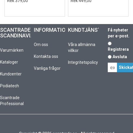
Rek 379,00
Rek 449,00
SCANTRADE
INFORMATION
KUNDTJÄNST
Få nyheter
SCANDINAVIA
per e-post.
Om oss
Våra allmänna
Registrera
Varumärken
villkor
Kontakta oss
Avsluta
Kataloger
Integritetspolicy
Vanliga frågor
Kundcenter
Podiatech
Scantrade
Professional