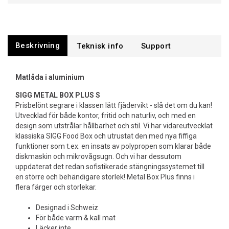
Beskrivning
Support
Matlåda i aluminium
SIGG METAL BOX PLUS S
Prisbelönt segrare i klassen lätt fjädervikt - slå det om du kan!
Utvecklad för både kontor, fritid och naturliv, och med en
design som utstrålar hållbarhet och stil. Vi har vidareutvecklat
klassiska SIGG Food Box och utrustat den med nya fiffiga
funktioner som t.ex. en insats av polypropen som klarar både
diskmaskin och mikrovågsugn. Och vi har dessutom
uppdaterat det redan sofistikerade stängningssystemet till
en större och behändigare storlek! Metal Box Plus finns i
flera färger och storlekar.
Designad i Schweiz
För både varm & kall mat
Läcker inte