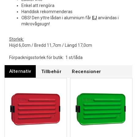
Enkel att rengöra
Handdisk rekommenderas
OBS! Den yttre lådan i aluminium får
EJ
användas i
mikrovågsugn!
Storlek:
Höjd 6,0cm / Bredd 11,7cm / Längd 17,0cm
Förpacknigsstorlek för butik: 1 st/låda
Alternativ
Tillbehör
Recensioner