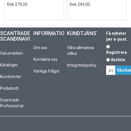
Rek 279,00
Rek 249,00
SCANTRADE
INFORMATION
KUNDTJÄNST
Få nyheter
SCANDINAVIA
per e-post.
Om oss
Våra allmänna
Registrera
Varumärken
villkor
Kontakta oss
Avsluta
Kataloger
Integritetspolicy
Vanliga frågor
Kundcenter
Podiatech
Scantrade
Professional