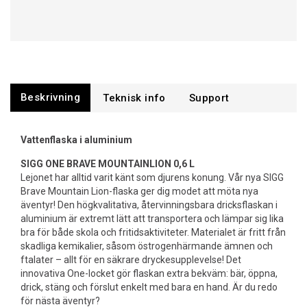
Beskrivning
Support
Vattenflaska i aluminium
SIGG ONE BRAVE MOUNTAINLION 0,6 L
Lejonet har alltid varit känt som djurens konung. Vår nya SIGG
Brave Mountain Lion-flaska ger dig modet att möta nya
äventyr! Den högkvalitativa, återvinningsbara dricksflaskan i
aluminium är extremt lätt att transportera och lämpar sig lika
bra för både skola och fritidsaktiviteter. Materialet är fritt från
skadliga kemikalier, såsom östrogenhärmande ämnen och
ftalater – allt för en säkrare dryckesupplevelse! Det
innovativa One-locket gör flaskan extra bekväm: bär, öppna,
drick, stäng och förslut enkelt med bara en hand. Är du redo
för nästa äventyr?