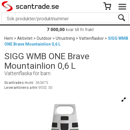
7 000,00
kvar till fri frakt
Hem
>
Aktivitet
>
Outdoor
>
Utrustning
>
Vattenflaskor
>
SIGG WMB
ONE Brave Mountainlion 0,6 L
SIGG WMB ONE Brave
Mountainlion 0,6 L
Vattenflaska för barn
Scantrades mcnr:
363475
Leverantörens artnr:
9002.30