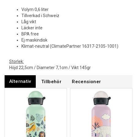
Volym 0,6 liter
Tillverkad i Schweiz
Låg vikt
Läcker inte
BPA free
Ej maskindisk
Klimat-neutral (ClimatePartner 16317-2105-1001)
Storlek:
Höjd 22,5cm / Diameter 7,1cm / Vikt 145gr
Alternativ
Tillbehör
Recensioner