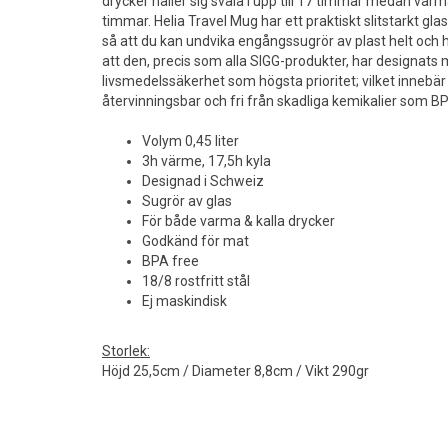
drycker håller sig svala i upp till 17 timmar medan varma 
timmar. Helia Travel Mug har ett praktiskt slitstarkt gl
så att du kan undvika engångssugrör av plast helt och h
att den, precis som alla SIGG-produkter, har designats
livsmedelssäkerhet som högsta prioritet; vilket innebär
återvinningsbar och fri från skadliga kemikalier som B
Volym 0,45 liter
3h värme, 17,5h kyla
Designad i Schweiz
Sugrör av glas
För både varma & kalla drycker
Godkänd för mat
BPA free
18/8 rostfritt stål
Ej maskindisk
Storlek:
Höjd 25,5cm / Diameter 8,8cm / Vikt 290gr