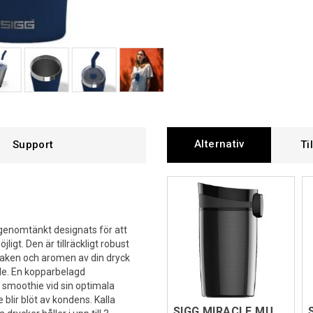
Alternativ
Support
Ti
 genomtänkt designats för att
igt. Den är tillräckligt robust
maken och aromen av din dryck
nde. En kopparbelagd
r smoothie vid sin optimala
blir blöt av kondens. Kalla
SIGG MIRACLE MUG Svart 0,27L