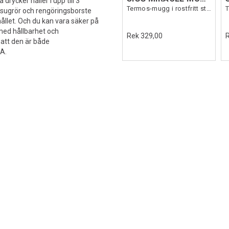
drycker håller i upp till 3
Termos-mugg i rostfritt stål
assugrör och rengöringsborste
ållet. Och du kan vara säker på
 med hållbarhet och
Rek 329,00
 att den är både
PA.