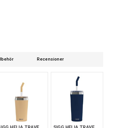
llbehör
Recensioner
SIGG HELIA TRAVEL MUG Orange 0,45 L
SIGG HELIA TRAVEL MUG Mörkblå 0,6 L