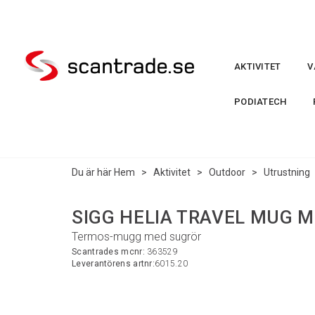
AKTIVITET
V
PODIATECH
Du är här
Hem
>
Aktivitet
>
Outdoor
>
Utrustning
SIGG HELIA TRAVEL MUG Mö
Termos-mugg med sugrör
Scantrades mcnr:
363529
Leverantörens artnr:
6015.20