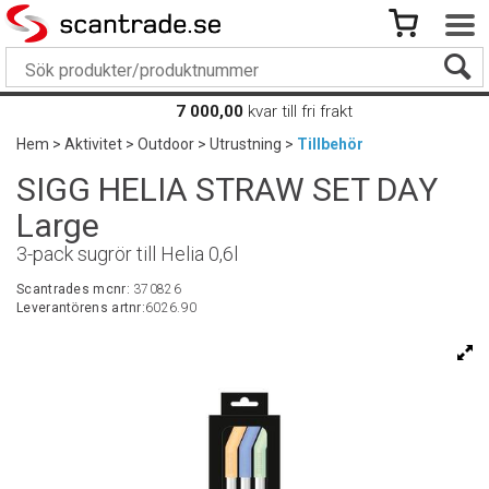
7 000,00
kvar till fri frakt
Hem
>
Aktivitet
>
Outdoor
>
Utrustning
>
Tillbehör
SIGG HELIA STRAW SET DAY
Large
3-pack sugrör till Helia 0,6l
Scantrades mcnr:
370826
Leverantörens artnr:
6026.90