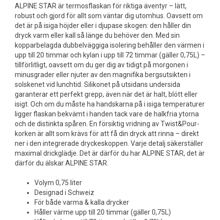
ALPINE STAR är termosflaskan för riktiga äventyr – lätt,
robust och gjord för allt som väntar dig utomhus. Oavsett om
det är på isiga höjder eller i djupase skogen: den håller din
dryck varm eller kall så länge du behöver den. Med sin
kopparbelagda dubbelväggiga isolering behåller den värmen i
upp till 20 timmar och kylan i upp till 72 timmar (gäller 0,75L) –
tillförlitligt, oavsett om du ger dig av tidigt på morgonen i
minusgrader eller njuter av den magnifika bergsutsikten i
solskenet vid lunchtid. Silikonet på utsidans undersida
garanterar ett perfekt grepp, även när det är halt, blött eller
isigt. Och om du måste ha handskarna på i isiga temperaturer
ligger flaskan bekvämt i handen tack vare de halkfria ytorna
och de distinkta spåren. En försiktig vridning av Twist&Pour-
korken är allt som krävs för att få din dryck att rinna – direkt
ner i den integrerade dryckeskoppen. Varje detalj säkerställer
maximal drickglädje. Det är därför du har ALPINE STAR, det är
därför du älskar ALPINE STAR.
Volym 0,75 liter
Designad i Schweiz
För både varma & kalla drycker
Håller värme upp till 20 timmar (gäller 0,75L)