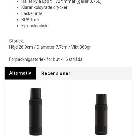
Håller kyla upp till 72 timmar (gäller 0,75L)
Klarar kolsyrade drycker
Läcker inte
BPA free
Ej maskindisk
Storlek:
Höjd 26,9cm / Diameter 7,7cm / Vikt 360gr
Förpacknigsstorlek för butik: 6 st/låda
Alternativ
Recensioner