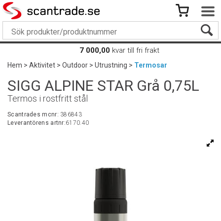
7 000,00
kvar till fri frakt
Hem
>
Aktivitet
>
Outdoor
>
Utrustning
>
Termosar
SIGG ALPINE STAR Grå 0,75L
Termos i rostfritt stål
Scantrades mcnr:
386843
Leverantörens artnr:
6170.40