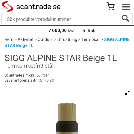
7 000,00
kvar till fri frakt
Hem
>
Aktivitet
>
Outdoor
>
Utrustning
>
Termosar
>
SIGG ALPINE
STAR Beige 1L
SIGG ALPINE STAR Beige 1L
Termos i rostfritt stål
Scantrades mcnr:
387344
Leverantörens artnr:
6170.90