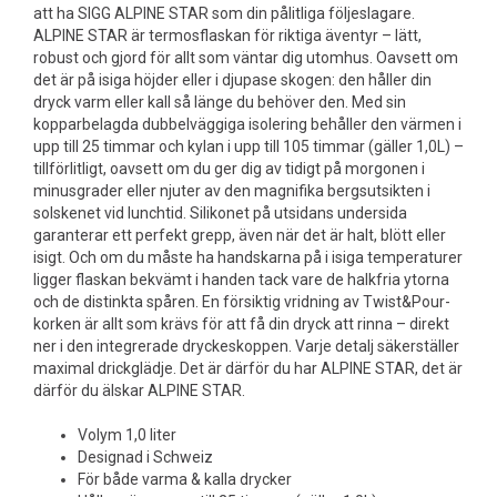
att ha SIGG ALPINE STAR som din pålitliga följeslagare.
ALPINE STAR är termosflaskan för riktiga äventyr – lätt,
robust och gjord för allt som väntar dig utomhus. Oavsett om
det är på isiga höjder eller i djupase skogen: den håller din
dryck varm eller kall så länge du behöver den. Med sin
kopparbelagda dubbelväggiga isolering behåller den värmen i
upp till 25 timmar och kylan i upp till 105 timmar (gäller 1,0L) –
tillförlitligt, oavsett om du ger dig av tidigt på morgonen i
minusgrader eller njuter av den magnifika bergsutsikten i
solskenet vid lunchtid. Silikonet på utsidans undersida
garanterar ett perfekt grepp, även när det är halt, blött eller
isigt. Och om du måste ha handskarna på i isiga temperaturer
ligger flaskan bekvämt i handen tack vare de halkfria ytorna
och de distinkta spåren. En försiktig vridning av Twist&Pour-
korken är allt som krävs för att få din dryck att rinna – direkt
ner i den integrerade dryckeskoppen. Varje detalj säkerställer
maximal drickglädje. Det är därför du har ALPINE STAR, det är
därför du älskar ALPINE STAR.
Volym 1,0 liter
Designad i Schweiz
För både varma & kalla drycker