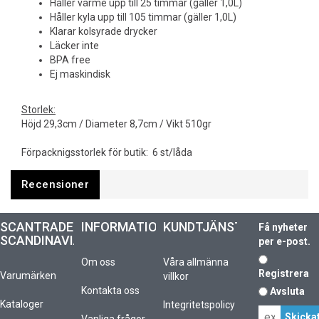
Håller värme upp till 25 timmar (gäller 1,0L)
Håller kyla upp till 105 timmar (gäller 1,0L)
Klarar kolsyrade drycker
Läcker inte
BPA free
Ej maskindisk
Storlek:
Höjd 29,3cm / Diameter 8,7cm / Vikt 510gr
Förpacknigsstorlek för butik: 6 st/låda
Recensioner
SCANTRADE
INFORMATION
KUNDTJÄNST
Få nyheter
SCANDINAVIA
per e-post.
Om oss
Våra allmänna
Registrera
Varumärken
villkor
Kontakta oss
Avsluta
Kataloger
Integritetspolicy