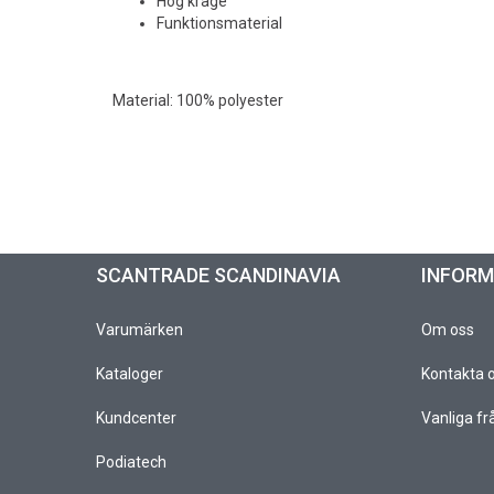
Hög krage
Funktionsmaterial
Material: 100% polyester
SCANTRADE SCANDINAVIA
INFOR
Varumärken
Om oss
Kataloger
Kontakta 
Kundcenter
Vanliga fr
Podiatech