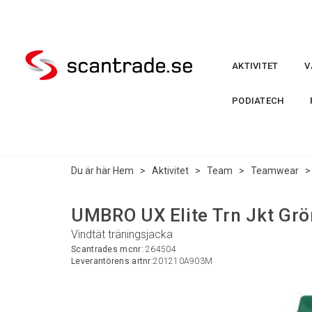
AKTIVITET
V
PODIATECH
Du är här
Hem
>
Aktivitet
>
Team
>
Teamwear
UMBRO UX Elite Trn Jkt Grö
Vindtät träningsjacka
Scantrades mcnr:
264504
Leverantörens artnr:
201210A903M