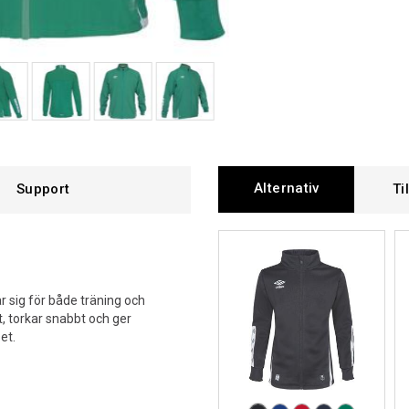
Alternativ
Support
Ti
r sig för både träning och
t, torkar snabbt och ger
et.