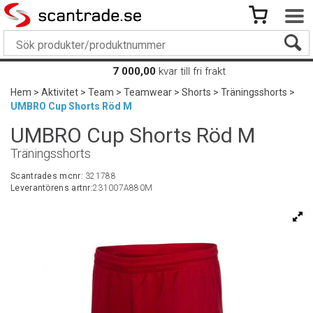
7 000,00
kvar till fri frakt
Hem
>
Aktivitet
>
Team
>
Teamwear
>
Shorts
>
Träningsshorts
>
UMBRO Cup Shorts Röd M
UMBRO Cup Shorts Röd M
Träningsshorts
Scantrades mcnr:
321788
Leverantörens artnr:
231007A880M