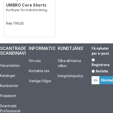
UMBRO Core Shorts
Kortbyxa för match/träning
Rek 199,00
SCANTRADE
INFORMATION
KUNDTJÄNST
Få nyheter
SCANDINAVIA
per e-post.
Om oss
Våra allmänna
Registrera
Varumärken
villkor
Kontakta oss
Avsluta
Kataloger
Integritetspolicy
Vanliga frågor
Kundcenter
Podiatech
Scantrade
Professional