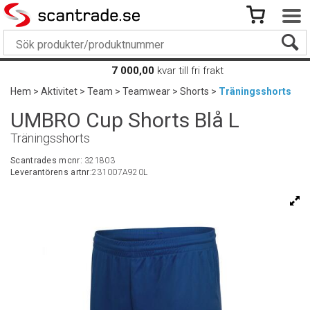
7 000,00
kvar till fri frakt
Hem
>
Aktivitet
>
Team
>
Teamwear
>
Shorts
>
Träningsshorts
UMBRO Cup Shorts Blå L
Träningsshorts
Scantrades mcnr:
321803
Leverantörens artnr:
231007A920L