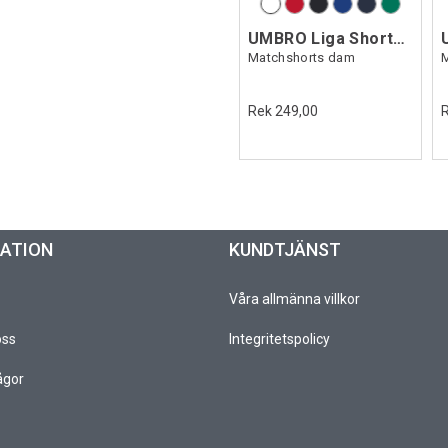
UMBRO Liga Shorts W
Matchshorts dam
Rek 249,00
MATION
KUNDTJÄNST
Våra allmänna villkor
oss
Integritetspolicy
ågor