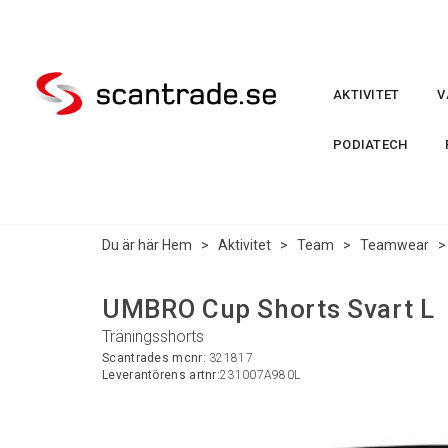
AKTIVITET
V
PODIATECH
Du är här
Hem
>
Aktivitet
>
Team
>
Teamwear
UMBRO Cup Shorts Svart L
Träningsshorts
Scantrades mcnr:
321817
Leverantörens artnr:
231007A980L