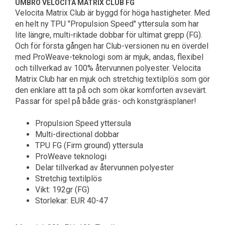
UMBRO VELOCITA MATRIX CLUB FG
Velocita Matrix Club är byggd för höga hastigheter. Med
en helt ny TPU "Propulsion Speed" yttersula som har
lite längre, multi-riktade dobbar för ultimat grepp (FG).
Och för första gången har Club-versionen nu en överdel
med ProWeave-teknologi som är mjuk, andas, flexibel
och tillverkad av 100% återvunnen polyester. Velocita
Matrix Club har en mjuk och stretchig textilplös som gör
den enklare att ta på och som ökar komforten avsevärt.
Passar för spel på både gräs- och konstgräsplaner!
Propulsion Speed yttersula
Multi-directional dobbar
TPU FG (Firm ground) yttersula
ProWeave teknologi
Delar tillverkad av återvunnen polyester
Stretchig textilplös
Vikt: 192gr (FG)
Storlekar: EUR 40-47