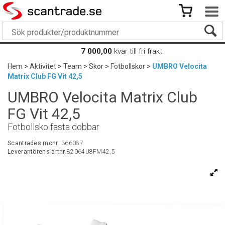
7 000,00
kvar till fri frakt
Hem
>
Aktivitet
>
Team
>
Skor
>
Fotbollskor
>
UMBRO Velocita
Matrix Club FG Vit 42,5
UMBRO Velocita Matrix Club
FG Vit 42,5
Fotbollsko fasta dobbar
Scantrades mcnr:
366087
Leverantörens artnr:
82064U8FM42,5