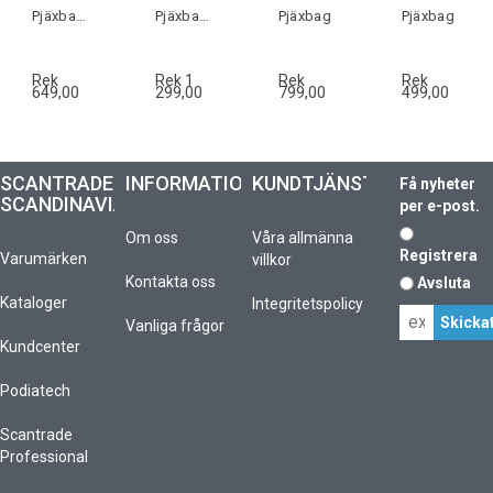
Pjäxbag/ryggsäck
Pjäxbag/ryggsäck
Pjäxbag
Pjäxbag
Rek
Rek 1
Rek
Rek
649,00
299,00
799,00
499,00
SCANTRADE
INFORMATION
KUNDTJÄNST
Få nyheter
SCANDINAVIA
per e-post.
Om oss
Våra allmänna
Registrera
Varumärken
villkor
Kontakta oss
Avsluta
Kataloger
Integritetspolicy
Vanliga frågor
Kundcenter
Podiatech
Scantrade
Professional