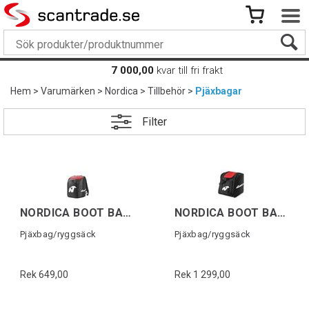
7 000,00
kvar till fri frakt
Hem
>
Varumärken
>
Nordica
>
Tillbehör
>
Pjäxbagar
Filter
NORDICA BOOT BACKPACK LITE Svart/Röd
NORDICA BOOT BACKPACK Svart/Röd
Pjäxbag/ryggsäck
Pjäxbag/ryggsäck
Rek 649,00
Rek 1 299,00