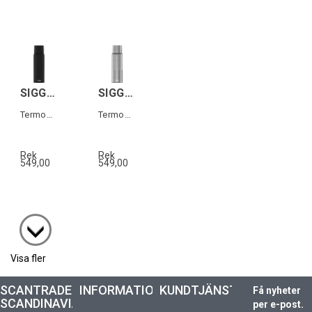
SIGG GEMSTONE IBT Svart 1,1L
SIGG GEMSTONE IBT Grå 1,1L
Termos i rostfritt stål
Termos i rostfritt stål
Rek
Rek
549,00
549,00
Visa fler
SCANTRADE
INFORMATION
KUNDTJÄNST
Få nyheter
SCANDINAVIA
per e-post.