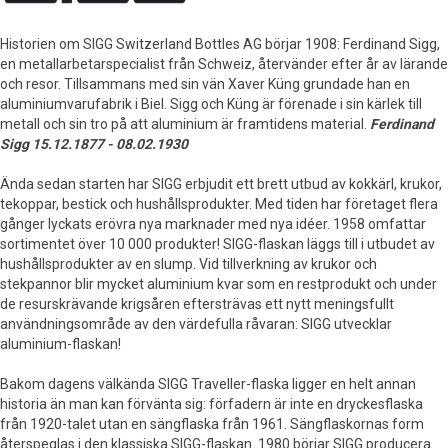
Historien om SIGG Switzerland Bottles AG börjar 1908: Ferdinand Sigg,
en metallarbetarspecialist från Schweiz, återvänder efter år av lärande
och resor. Tillsammans med sin vän Xaver Küng grundade han en
aluminiumvarufabrik i Biel. Sigg och Küng är förenade i sin kärlek till
metall och sin tro på att aluminium är framtidens material.
Ferdinand
Sigg 15.12.1877 - 08.02.1930
Ända sedan starten har SIGG erbjudit ett brett utbud av kokkärl, krukor,
tekoppar, bestick och hushållsprodukter. Med tiden har företaget flera
gånger lyckats erövra nya marknader med nya idéer. 1958 omfattar
sortimentet över 10 000 produkter! SIGG-flaskan läggs till i utbudet av
hushållsprodukter av en slump. Vid tillverkning av krukor och
stekpannor blir mycket aluminium kvar som en restprodukt och under
de resurskrävande krigsåren eftersträvas ett nytt meningsfullt
användningsområde av den värdefulla råvaran: SIGG utvecklar
aluminium-flaskan!
Bakom dagens välkända SIGG Traveller-flaska ligger en helt annan
historia än man kan förvänta sig: förfadern är inte en dryckesflaska
från 1920-talet utan en sängflaska från 1961. Sängflaskornas form
återspeglas i den klassiska SIGG-flaskan. 1980 börjar SIGG producera