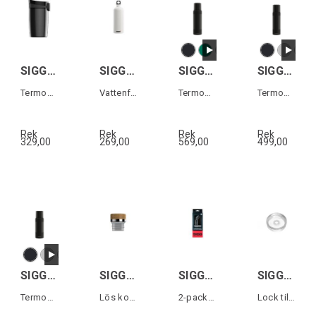
SIGG MIRACLE MUG Svart 0,27L
SIGG TRAVELLER Vit 1,0 L
SIGG ALPINE STAR 1,0L
SIGG ALPINE STAR 0,75L
Termos-mugg i rostfritt stål
Vattenflaska i aluminium
Termos i rostfritt stål
Termos i rostfritt stål
Rek
Rek
Rek
Rek
329,00
269,00
569,00
499,00
SIGG ALPINE STAR 0,5L
SIGG SCREW TOP MERIDIAN
SIGG STAINLESS STEEL STRAW SET 2-p
SIGG HELIA TOP Transparent
Termos i rostfritt stål
Lös kork till Meridian vattenflaska
2-pack sugrör i rostfritt stål
Lock till Helia termosmugg