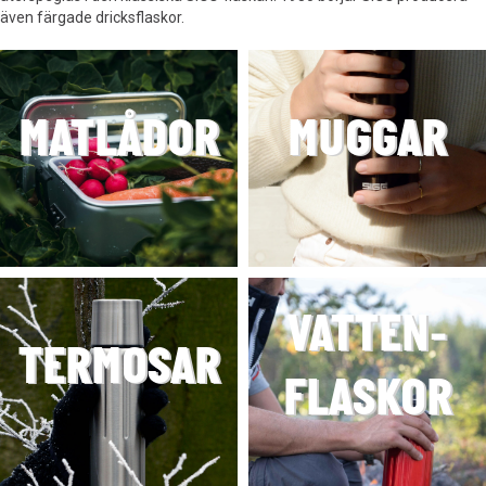
även färgade dricksflaskor.
MATLÅDOR
MUGGAR
VATTEN-
TERMOSAR
FLASKOR