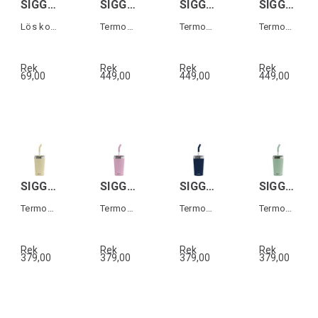
SIGG SCREW TOP TRAVELLER MYPLANET Brun
SIGG SHIELD THERM ONE KIDS Sunshine 0,5L
SIGG SHIELD THERM ONE KIDS Ballgame 0,5L
SIGG SHIELD THERM ONE KIDS Pompiers 0,5L
Lös kork till Traveller MyPlanet flaska
Termos för barn
Termos för barn
Termos för barn
Rek
Rek
Rek
Rek
69,00
449,00
449,00
449,00
SIGG HELIA TRAVEL MUG Gul 0,45 L
SIGG HELIA TRAVEL MUG Rosa 0,45 L
SIGG HELIA TRAVEL MUG Mörkblå 0,45 L
SIGG HELIA TRAVEL MUG Grön 0,45 L
Termos-mugg med sugrör
Termos-mugg med sugrör
Termos-mugg med sugrör
Termos-mugg med sugrör
Rek
Rek
Rek
Rek
379,00
379,00
379,00
379,00