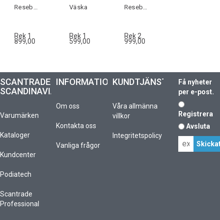
Resebag med hjul
Väska
Resebag med hjul
Rek 1
Rek 1
Rek 2
899,00
599,00
999,00
SCANTRADE
INFORMATION
KUNDTJÄNST
Få nyheter
SCANDINAVIA
per e-post.
Om oss
Våra allmänna
Registrera
Varumärken
villkor
Kontakta oss
Avsluta
Kataloger
Integritetspolicy
Vanliga frågor
Kundcenter
Podiatech
Scantrade
Professional