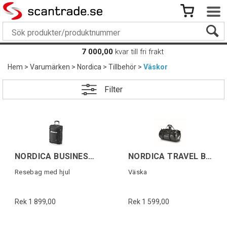
7 000,00
kvar till fri frakt
Hem
>
Varumärken
>
Nordica
>
Tillbehör
>
Väskor
Filter
NORDICA BUSINESS TROLLEY Svart/Vit
NORDICA TRAVEL BAG 12M Svart
Resebag med hjul
Väska
Rek 1 899,00
Rek 1 599,00