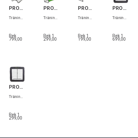
PROLINE Rebounder 100x100cm
PROLINE Steel Goal w/target 240cm
PROLINE Soccer Goal Foldable 150cm
PROLINE Rebounder Pro 124x124cm
Träningsmål 100x100cm
Träningsmål 240x170x85cm
Träningsmål 150 x 110 cm
Träningsmål 124x124cm
Rek
Rek 1
Rek 1
Rek 1
799,00
299,00
199,00
699,00
PROLINE Rebounder Pro 84x84 cm
Träningsmål 84x84cm
Rek 1
299,00