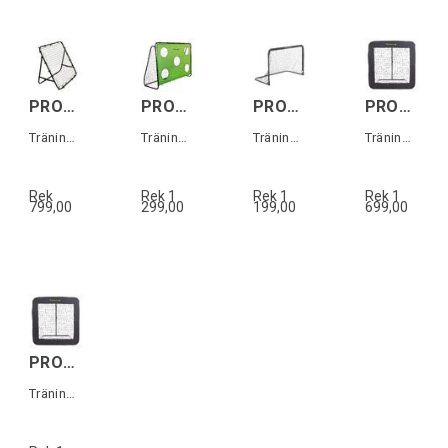
PROLINE Rebounder 100x100cm
PROLINE Steel Goal w/target 240cm
PROLINE Soccer Goal Foldable 150cm
PROLINE Rebounder Pro 124x124cm
Träningsmål 100x100cm
Träningsmål 240x170x85cm
Träningsmål 150 x 110 cm
Träningsmål 124x124cm
Rek
Rek 1
Rek 1
Rek 1
799,00
299,00
199,00
699,00
PROLINE Rebounder Pro 84x84 cm
Träningsmål 84x84cm