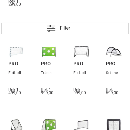
Rek 1
299,00
Filter
PROLINE Soccer Goal 300cm
PROLINE Steel Goal w/target 400cm
PROLINE Fotbollsmål i stål 150cm
PROLINE Pop Up Goal 2-p
Fotbollsmål 300x205x90cm
Träningsmål 400x200x180cm
Fotbollsmål i stål
Set med 2 st Pop up mål
Rek 1
Rek 1
Rek
Rek
499,00
999,00
999,00
599,00