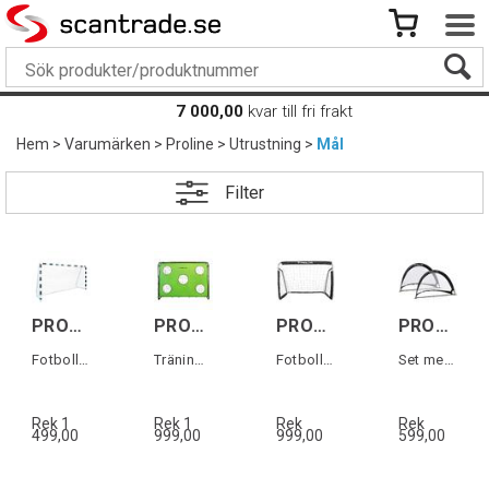
7 000,00
kvar till fri frakt
Hem
>
Varumärken
>
Proline
>
Utrustning
>
Mål
Filter
PROLINE Soccer Goal 300cm
PROLINE Steel Goal w/target 400cm
PROLINE Fotbollsmål i stål 150cm
PROLINE Pop Up Goal 2-p
Fotbollsmål 300x205x90cm
Träningsmål 400x200x180cm
Fotbollsmål i stål
Set med 2 st Pop up mål
Rek 1
Rek 1
Rek
Rek
499,00
999,00
999,00
599,00