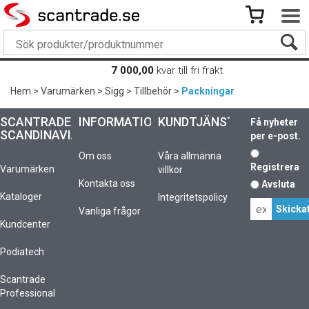
7 000,00
kvar till fri frakt
Hem
>
Varumärken
>
Sigg
>
Tillbehör
>
Packningar
SCANTRADE
INFORMATION
KUNDTJÄNST
Få nyheter
SCANDINAVIA
per e-post.
Om oss
Våra allmänna
Registrera
Varumärken
villkor
Kontakta oss
Avsluta
Kataloger
Integritetspolicy
Vanliga frågor
Kundcenter
Podiatech
Scantrade
Professional