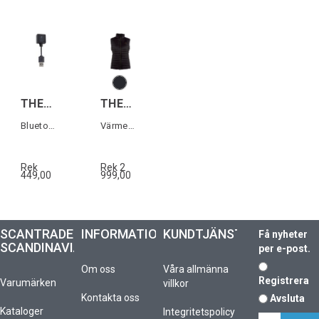
THERM-IC U-PACK USB BLUETOOTH DONGLE
THERM-IC POWER VEST HEAT WOMEN
Bluetooth-kabel för powerbank
Värmeväst (inkl U-pack, exkl.Powerbank)
Rek
Rek 2
449,00
999,00
SCANTRADE
INFORMATION
KUNDTJÄNST
Få nyheter
SCANDINAVIA
per e-post.
Om oss
Våra allmänna
Registrera
Varumärken
villkor
Kontakta oss
Avsluta
Kataloger
Integritetspolicy