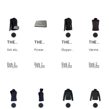
THERM-IC S.E.T® BASELAYR M+BP
THERM-IC S.E.T® BODY PACK
THERM-IC S.E.T® BASELAYER MEN
THERM-IC POWER VEST HEAT MEN
Set eluppvärmd tröja+Bodypack herr
Powerbank till S.E.T® underställ
Eluppvärmd tröja herr (exkl Bodypack)
Värmeväst (inkl U-pack, exkl.Powerbank)
Rek 3
Rek 1
Rek 2
Rek 2
999,00
799,00
599,00
999,00