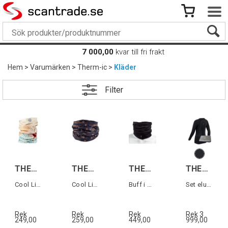
7 000,00
kvar till fri frakt
Hem
>
Varumärken
>
Therm-ic
>
Kläder
Filter
THERM-IC NW COOL LIGHT Colibri
THERM-IC NW COOL LIGHT Carbon Thermic
THERM-IC NW WARM LIGHT NATURAL Svart
THERM-IC S.E.T® BASELAYR W+BP
Cool Light Neckwarmer
Cool Light Neckwarmer
Buff i merinoull
Set eluppvärmd tröja+Bodypack dam
Rek
Rek
Rek
Rek 3
249,00
259,00
449,00
999,00