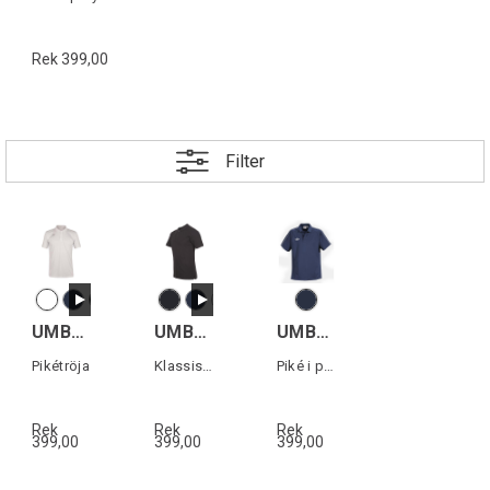
Rek 399,00
Filter
UMBRO Core Poly Polo
UMBRO Core Polo
UMBRO Poly Pique Polo
Pikétröja
Klassisk bomullspiké
Piké i polyester
Rek
Rek
Rek
399,00
399,00
399,00