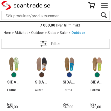
7 000,00
kvar till fri frakt
Hem
>
Aktivitet
>
Outdoor
>
Sidas
>
Sulor
>
Outdoor
Filter
SIDAS 3D OUTDOOR
SIDAS CUSTOM OUTDOOR
SIDAS 3FEET OUTDOOR LOW
SIDAS 3FEET OUTDOOR MID
Formade iläggssulor vandring
Custom-sulor Outdoor
Formade iläggssulor lågt fotvalv
Formade iläggssulor medelhögt fotvalv
Rek
Rek
Rek
469,00
549,00
549,00