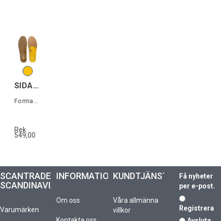
SIDAS 3FEET OUTDOOR HIGH
Formade iläggssulor högt fotvalv
Rek
549,00
SCANTRADE
INFORMATION
KUNDTJÄNST
Få nyheter
SCANDINAVIA
per e-post.
Om oss
Våra allmänna
Registrera
Varumärken
villkor
Kontakta oss
Avsluta