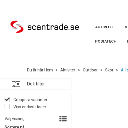
AKTIVITET
V
PODIATECH
Du är här
Hem
>
Aktivitet
>
Outdoor
>
Skor
>
All 
Dölj filter
Gruppera varianter
Visa endast i lager
Välj visning:
Sortera på