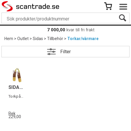
7 000,00
kvar till fri frakt
Hem
>
Outlet
>
Sidas
>
Tillbehör
>
Torkar/värmare
Filter
SIDAS DRYER BAGS CEDAR WOOD (1 par)
Torkpåsar till skor & kängor (1 par)
Rek
229,00