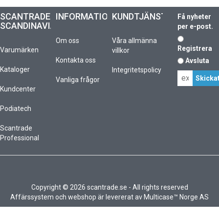
SCANTRADE
INFORMATION
KUNDTJÄNST
Få nyheter
SCANDINAVIA
per e-post.
Om oss
Våra allmänna
Registrera
Varumärken
villkor
Kontakta oss
Avsluta
Kataloger
Integritetspolicy
Vanliga frågor
Kundcenter
Podiatech
Scantrade
Professional
Copyright © 2026 scantrade.se - All rights reserved
Affärssystem
och
webshop
är levererat av
Multicase™ Norge AS