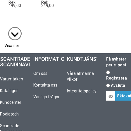
Rek
Rek
499,00
249,00
Visa fler
SCANTRADE
INFORMATION
KUNDTJÄNST
Få nyheter
SCANDINAVIA
per e-post.
Om oss
Våra allmänna
Registrera
Varumärken
villkor
Kontakta oss
Avsluta
Kataloger
Integritetspolicy
Vanliga frågor
Kundcenter
Podiatech
Scantrade