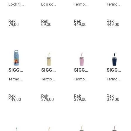
Lock till Helia termosmugg
Lös kork till Traveller MyPlanet flaska
Termos för barn
Termos för barn
Rek
Rek
Rek
Rek
79,00
69,00
449,00
449,00
SIGG SHIELD THERM ONE KIDS Pompiers 0,5L
SIGG HELIA TRAVEL MUG Gul 0,45 L
SIGG HELIA TRAVEL MUG Rosa 0,45 L
SIGG HELIA TRAVEL MUG Mörkblå 0,45 L
Termos för barn
Termos-mugg med sugrör
Termos-mugg med sugrör
Termos-mugg med sugrör
Rek
Rek
Rek
Rek
449,00
379,00
379,00
379,00