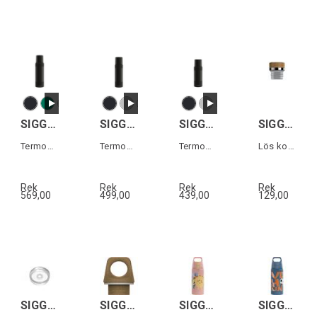
SIGG ALPINE STAR 1,0L
SIGG ALPINE STAR 0,75L
SIGG ALPINE STAR 0,5L
SIGG SCREW TOP MERIDIAN
Termos i rostfritt stål
Termos i rostfritt stål
Termos i rostfritt stål
Lös kork till Meridian vattenflaska
Rek
Rek
Rek
Rek
569,00
499,00
439,00
129,00
SIGG HELIA TOP Transparent
SIGG SCREW TOP TRAVELLER MYPLANET Brun
SIGG SHIELD THERM ONE KIDS Sunshine 0,5L
SIGG SHIELD THERM ONE KIDS Ballgame 0,5L