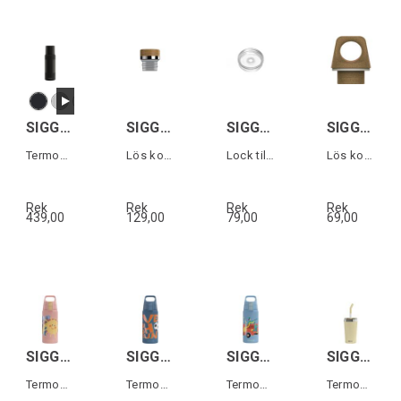
SIGG ALPINE STAR 0,5L
SIGG SCREW TOP MERIDIAN
SIGG HELIA TOP Transparent
SIGG SCREW TOP TRAVELLER MYPLANET Brun
Termos i rostfritt stål
Lös kork till Meridian vattenflaska
Lock till Helia termosmugg
Lös kork till Traveller MyPlanet flaska
Rek
Rek
Rek
Rek
439,00
129,00
79,00
69,00
SIGG SHIELD THERM ONE KIDS Sunshine 0,5L
SIGG SHIELD THERM ONE KIDS Ballgame 0,5L
SIGG SHIELD THERM ONE KIDS Pompiers 0,5L
SIGG HELIA TRAVEL MUG Gul 0,45 L
Termos för barn
Termos för barn
Termos för barn
Termos-mugg med sugrör