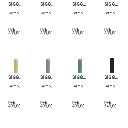
SIGG HELIA TRAVEL MUG Gul 0,6 L
SIGG HELIA TRAVEL MUG Rosa 0,6 L
SIGG HELIA TRAVEL MUG Mörkblå 0,6 L
SIGG HELIA TRAVEL MUG Orange 0,6 L
Termos-mugg med sugrör
Termos-mugg med sugrör
Termos-mugg med sugrör
Termos-mugg med sugrör
Rek
Rek
Rek
Rek
439,00
439,00
439,00
439,00
SIGG SHIELD THERM ONE Yellow 0,75L
SIGG SHIELD THERM ONE Dusk 0,75L
SIGG SHIELD THERM ONE Morning Blue 0,75L
SIGG GEMSTONE IBT Svart 1,1L
Termos i rostfritt stål
Termos i rostfritt stål
Termos i rostfritt stål
Termos i rostfritt stål
Rek
Rek
Rek
Rek
499,00
499,00
499,00
549,00