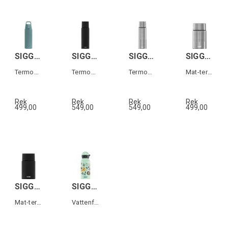
SIGG SHIELD THERM ONE Morning Blue 0,75L
SIGG GEMSTONE IBT Svart 1,1L
SIGG GEMSTONE IBT Grå 1,1L
SIGG GEMSTONE FJ Grå 0,75 L
Termos i rostfritt stål
Termos i rostfritt stål
Termos i rostfritt stål
Mat-termos i rostfritt stål
Rek
Rek
Rek
Rek
499,00
549,00
549,00
499,00
SIGG GEMSTONE FJ Svart 0,75 L
SIGG KBT Jungle Tzz 0,4 L
Mat-termos i rostfritt stål
Vattenflaska för barn