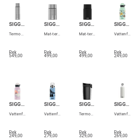
SIGG GEMSTONE IBT Grå 1,1L
SIGG GEMSTONE FJ Grå 0,75 L
SIGG GEMSTONE FJ Svart 0,75 L
SIGG KBT Jungle Tzz 0,4 L
Termos i rostfritt stål
Mat-termos i rostfritt stål
Mat-termos i rostfritt stål
Vattenflaska för barn
Rek
Rek
Rek
Rek
549,00
499,00
499,00
249,00
SIGG KBT Beary 0,4 L
SIGG WMB ONE Brave Eagle 0,6 L
SIGG MIRACLE MUG Svart 0,27L
SIGG TRAVELLER Vit 1,0 L
Vattenflaska för barn
Vattenflaska för barn
Termos-mugg i rostfritt stål
Vattenflaska i aluminium
Rek
Rek
Rek
Rek
249,00
279,00
329,00
269,00