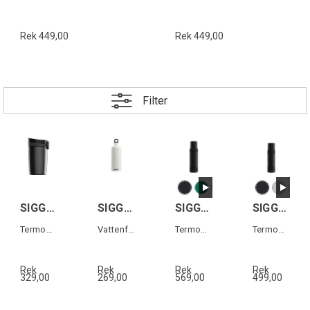
Rek 449,00
Rek 449,00
Filter
SIGG MIRACLE MUG Svart 0,27L
SIGG TRAVELLER Vit 1,0 L
SIGG ALPINE STAR 1,0L
SIGG ALPINE STAR 0,75L
Termos-mugg i rostfritt stål
Vattenflaska i aluminium
Termos i rostfritt stål
Termos i rostfritt stål
Rek
Rek
Rek
Rek
329,00
269,00
569,00
499,00