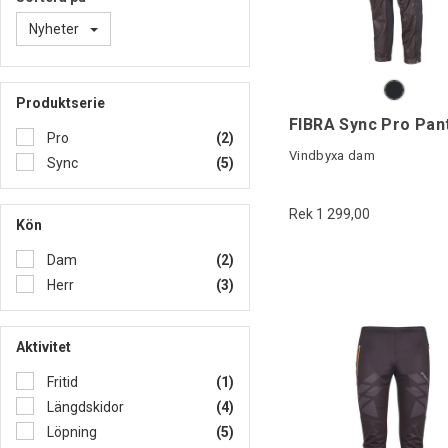
Nyheter
Produktserie
FIBRA Sync Pro Pan
Pro
(2)
Vindbyxa dam
Sync
(5)
Rek 1 299,00
Kön
Dam
(2)
Herr
(3)
Aktivitet
Fritid
(1)
Längdskidor
(4)
Löpning
(5)