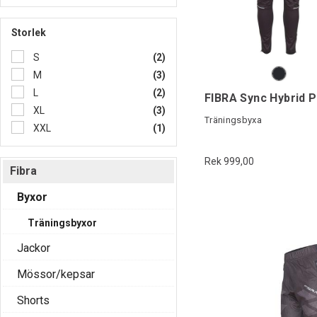
Storlek
S
(2)
M
(3)
L
(2)
FIBRA Sync Hybrid P
XL
(3)
Träningsbyxa
XXL
(1)
Rek 999,00
Fibra
Byxor
Träningsbyxor
Jackor
Mössor/kepsar
Shorts