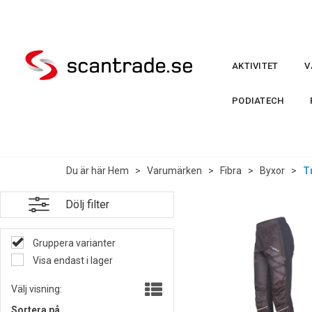
AKTIVITET
V
PODIATECH
Du är här
Hem
>
Varumärken
>
Fibra
>
Byxor
>
T
Dölj filter
Gruppera varianter
Visa endast i lager
Välj visning:
Sortera på