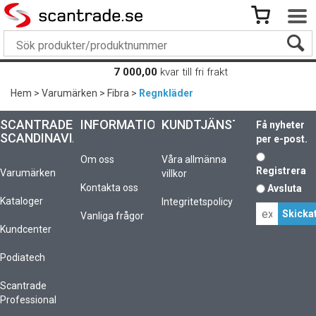
7 000,00
kvar till fri frakt
Hem
>
Varumärken
>
Fibra
>
Regnkläder
SCANTRADE
INFORMATION
KUNDTJÄNST
Få nyheter
SCANDINAVIA
per e-post.
Om oss
Våra allmänna
Registrera
Varumärken
villkor
Kontakta oss
Avsluta
Kataloger
Integritetspolicy
Vanliga frågor
Kundcenter
Podiatech
Scantrade
Professional