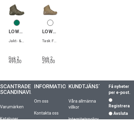
LOWA ZEPHYR GTX MID TF
LOWA ZEPHYR MID TF
Jakt- & militärkänga med Gore-Tex
Task Force känga för jakt och militär
Rek 2
Rek 2
499,00
299,00
SCANTRADE
INFORMATION
KUNDTJÄNST
Få nyheter
SCANDINAVIA
per e-post.
Om oss
Våra allmänna
Registrera
Varumärken
villkor
Kontakta oss
Avsluta
Kataloger
Integritetspolicy
Vanliga frågor
Kundcenter