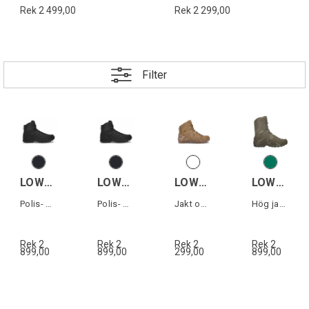
Rek 2 499,00
Rek 2 299,00
Filter
LOWA INNOX PRO GTX MID TF WS
LOWA INNOX PRO GTX MID TF
LOWA ZEPHYR MID TF WS
LOWA ZEPHYR GTX HI TF
Polis- & militärkänga med Goretex dam
Polis- & militärkänga med Goretex
Jakt och militärkänga dam
Hög jakt- & militärkänga med Gore-Tex
Rek 2
Rek 2
Rek 2
Rek 2
899,00
899,00
299,00
899,00