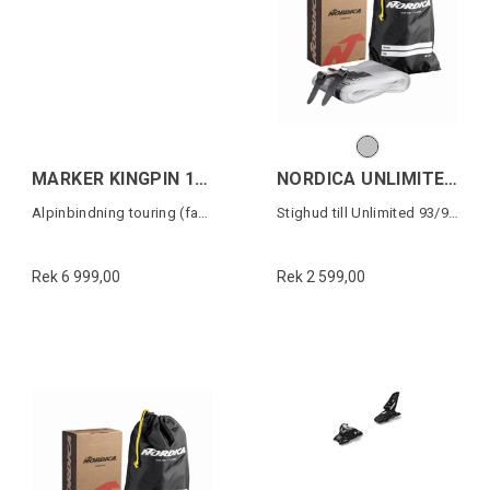
MARKER KINGPIN 13 75-100MM Svart/Röd
NORDICA UNLIMITED 93/94 SKIN
Alpinbindning touring (fast)
Stighud till Unlimited 93/94mm skidor
Rek 6 999,00
Rek 2 599,00