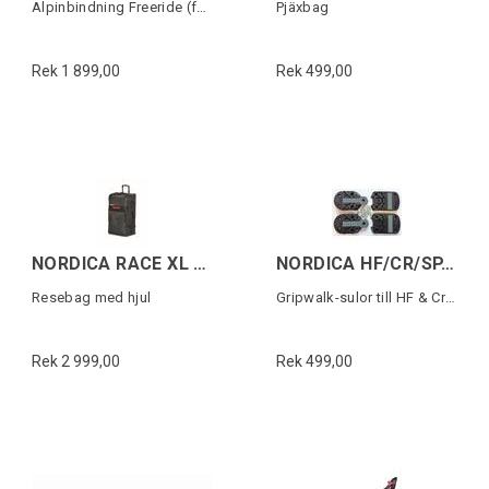
Alpinbindning Freeride (fast)
Pjäxbag
Rek 1 899,00
Rek 499,00
NORDICA RACE XL DUFFLE ROLLER DOBERMANN
NORDICA HF/CR/SP.J GRIPWALK SOLES Svart
Resebag med hjul
Gripwalk-sulor till HF & Cruise (1 par)
Rek 2 999,00
Rek 499,00