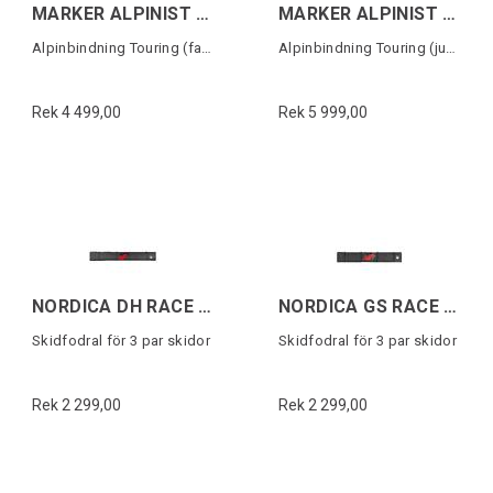
MARKER ALPINIST 9 Svart/Turkos
MARKER ALPINIST 9 DEMO 105MM Svart/Grå
Alpinbindning Touring (fast)utan stopper
Alpinbindning Touring (justerbar)
Rek 4 499,00
Rek 5 999,00
NORDICA DH RACE SKI BAG 3 PAIR Svart/Röd
NORDICA GS RACE SKI BAG 3 PAIR Svart/Röd
Skidfodral för 3 par skidor
Skidfodral för 3 par skidor
Rek 2 299,00
Rek 2 299,00