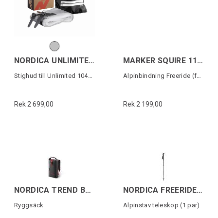
NORDICA UNLIMITED 104 SKIN
MARKER SQUIRE 11 (100MM)
Stighud till Unlimited 104mm skidor
Alpinbindning Freeride (fast)
Rek 2 699,00
Rek 2 199,00
NORDICA TREND BACKBAG Svart/Röd
NORDICA FREERIDE UNLIMITED Svart/Röd
Ryggsäck
Alpinstav teleskop (1 par)