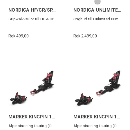
NORDICA HF/CR/SP.J GRIPWALK SOLES Svart
NORDICA UNLIMITED 88 SKIN
Gripwalk-sulor till HF & Cruise (1 par)
Stighud till Unlimited 88mm skidor
Rek 499,00
Rek 2 499,00
MARKER KINGPIN 10 75-100MM Svart/Röd
MARKER KINGPIN 13 75-100MM Svart/Röd
Alpinbindning touring (fast)
Alpinbindning touring (fast)