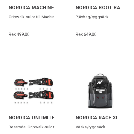
NORDICA MACHINE LINE G/WALK (22) SOLES
NORDICA BOOT BACKPACK LITE Svart/Röd
Gripwalk-sulor till Machine-serien 1par
Pjäxbag/ryggsäck
Rek 499,00
Rek 649,00
NORDICA UNLIMITED GW PU SOLES
NORDICA RACE XL GEAR PACK DOMME Svart
Reservdel Gripwalk-sulor (1 par)
Väska/ryggsäck