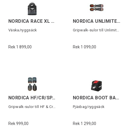
NORDICA RACE XL GEAR PACK DOMME Svart
NORDICA UNLIMITED GW MICHELIN SOLES
Väska/ryggsäck
Gripwalk-sulor till Unlimited (1 par)
Rek 1 899,00
Rek 1 099,00
NORDICA HF/CR/SP.J(22) GW MICHELIN SOLES
NORDICA BOOT BACKPACK Svart/Röd
Gripwalk-sulor till HF & Cruise (1 par)
Pjäxbag/ryggsäck
Rek 999,00
Rek 1 299,00