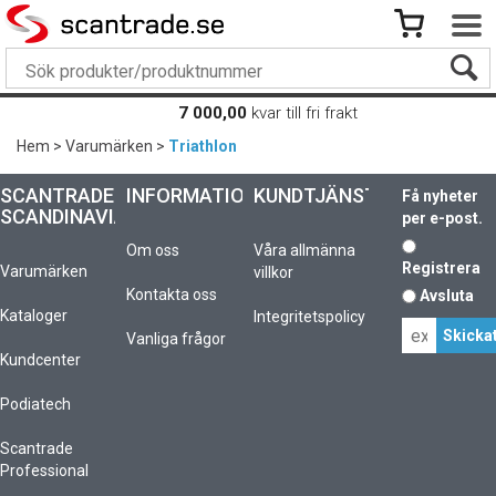
7 000,00
kvar till fri frakt
Hem
>
Varumärken
>
Triathlon
SCANTRADE
INFORMATION
KUNDTJÄNST
Få nyheter
SCANDINAVIA
per e-post.
Om oss
Våra allmänna
Registrera
Varumärken
villkor
Kontakta oss
Avsluta
Kataloger
Integritetspolicy
Vanliga frågor
Kundcenter
Podiatech
Scantrade
Professional