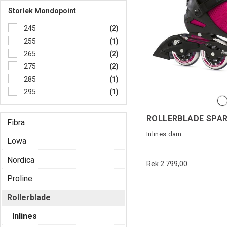
Storlek Mondopoint
245
(2)
255
(1)
265
(2)
275
(2)
285
(1)
295
(1)
ROLLERBLADE SPAR
Fibra
Inlines dam
Lowa
Nordica
Rek 2 799,00
Proline
Rollerblade
Inlines