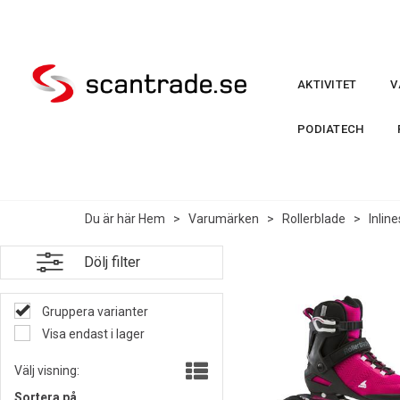
AKTIVITET
V
PODIATECH
Du är här
Hem
>
Varumärken
>
Rollerblade
>
Inline
Dölj filter
Gruppera varianter
Visa endast i lager
Välj visning:
Sortera på