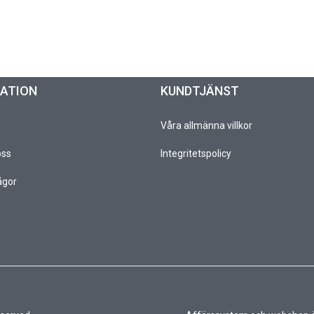
MATION
KUNDTJÄNST
Våra allmänna villkor
oss
Integritetspolicy
ågor