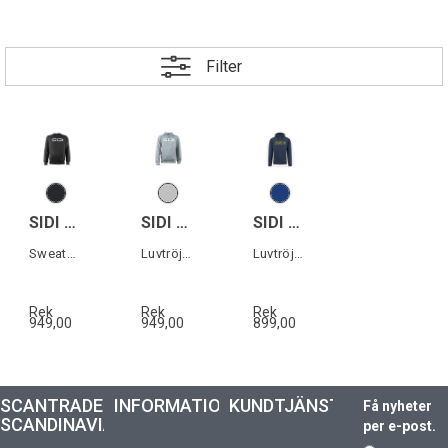
Filter
SIDI PRIMUM SWEATER
SIDI TEMPYS HOODIE
SIDI CAPTA HOODIE
Sweatshirt herr
Luvtröja herr
Luvtröja herr
Rek
Rek
Rek
949,00
949,00
899,00
SCANTRADE
INFORMATION
KUNDTJÄNST
Få nyheter
SCANDINAVIA
per e-post.