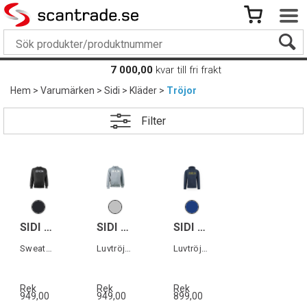
7 000,00
kvar till fri frakt
Hem
>
Varumärken
>
Sidi
>
Kläder
>
Tröjor
Filter
SIDI PRIMUM SWEATER
SIDI TEMPYS HOODIE
SIDI CAPTA HOODIE
Sweatshirt herr
Luvtröja herr
Luvtröja herr
Rek
Rek
Rek
949,00
949,00
899,00