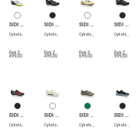
SIDI T-5 AIR WOMAN
SIDI T-5 AIR
SIDI PHYSIS
SIDI MTB EAGLE 10
Cykelsko Triathlon dam
Cykelsko Triathlon
Cykelsko MTB
Cykelsko MTB
Rek 2
Rek 2
Rek 3
Rek 2
499,00
499,00
699,00
999,00
SIDI PRIMA
SIDI ASPER LACES
SIDI ASPER LACES
SIDI MOTUS
Cykelsko landsväg
Cykelsko Grusväg
Cykelsko Grusväg
Cykelsko All terrain