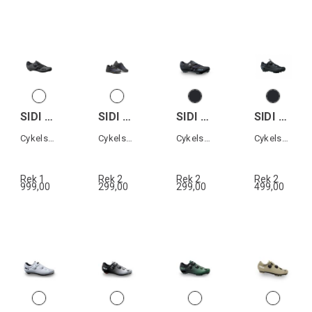
SIDI PRIMA MEGA
SIDI SDS DIMARO TRAIL
SIDI MTB AERTIS WOMAN
SIDI MTB GRAVEL
Cykelsko landsväg
Cykelsko All terrain
Cykelsko MTB dam
Cykelsko Grusväg
Rek 1
Rek 2
Rek 2
Rek 2
999,00
299,00
299,00
499,00