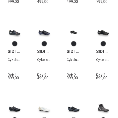
999,00
499,00
499,00
799,00
SIDI ATOMUS
SIDI SILVIS XC
SIDI GENIUS 10 MEGA
SIDI PHYSIS
Cykelsko All terrain
Cykelsko MTB
Cykelsko landsväg
Cykelsko MTB
Rek 1
Rek 2
Rek 2
Rek 3
899,00
499,00
999,00
699,00