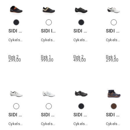
SIDI DESCENTIO
SIDI INDOMITA
SIDI ASPER LACES
SIDI SHOT 3
Cykelsko All terrain
Cykelsko All terrain
Cykelsko Grusväg
Cykelsko landsväg
Rek 2
Rek 1
Rek 2
Rek 5
299,00
999,00
499,00
299,00
SIDI GENIUS X
SIDI ERGO 6
SIDI DOMINATOR X
SIDI ATOMUS MID GTX
Cykelsko landsväg
Cykelsko landsväg
Cykelsko MTB
Cykelsko All terrain