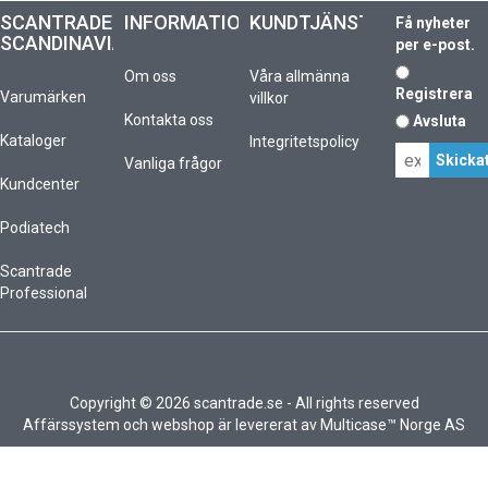
SCANTRADE
INFORMATION
KUNDTJÄNST
Få nyheter
SCANDINAVIA
per e-post.
Om oss
Våra allmänna
Registrera
Varumärken
villkor
Kontakta oss
Avsluta
Kataloger
Integritetspolicy
Vanliga frågor
Kundcenter
Podiatech
Scantrade
Professional
Copyright © 2026 scantrade.se - All rights reserved
Affärssystem
och
webshop
är levererat av
Multicase™ Norge AS