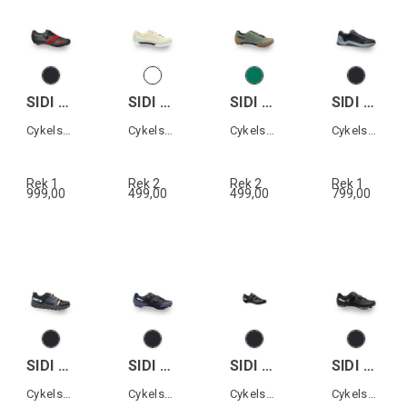
SIDI PRIMA
SIDI ASPER LACES
SIDI ASPER LACES
SIDI MOTUS
Cykelsko landsväg
Cykelsko Grusväg
Cykelsko Grusväg
Cykelsko All terrain
Rek 1
Rek 2
Rek 2
Rek 1
999,00
499,00
499,00
799,00
SIDI ATOMUS
SIDI SILVIS XC
SIDI GENIUS 10 MEGA
SIDI PHYSIS
Cykelsko All terrain
Cykelsko MTB
Cykelsko landsväg
Cykelsko MTB