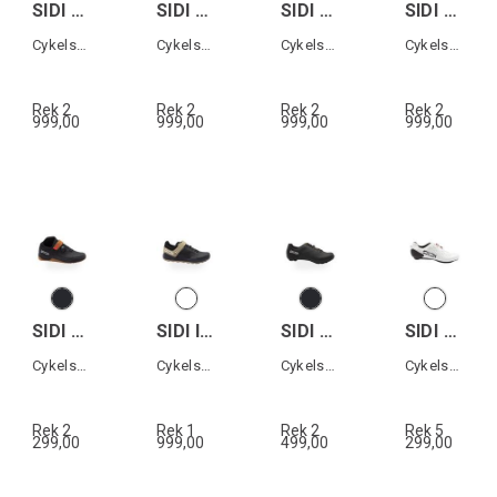
SIDI GENIUS 10 WOMAN
SIDI GENIUS 10 MEGA
SIDI MTB EAGLE 10 MEGA
SIDI MTB EAGLE 10
Cykelsko landsväg dam
Cykelsko landsväg
Cykelsko MTB
Cykelsko MTB
Rek 2
Rek 2
Rek 2
Rek 2
999,00
999,00
999,00
999,00
SIDI DESCENTIO
SIDI INDOMITA
SIDI ASPER LACES
SIDI SHOT 3
Cykelsko All terrain
Cykelsko All terrain
Cykelsko Grusväg
Cykelsko landsväg
Rek 2
Rek 1
Rek 2
Rek 5
299,00
999,00
499,00
299,00