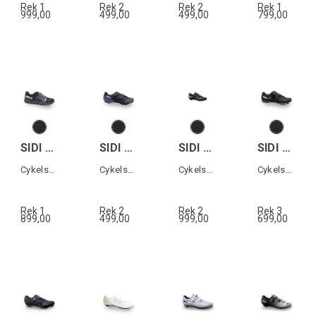
Rek 1
Rek 2
Rek 2
Rek 1
999,00
499,00
499,00
799,00
SIDI ATOMUS
SIDI SILVIS XC
SIDI GENIUS 10 MEGA
SIDI PHYSIS
Cykelsko All terrain
Cykelsko MTB
Cykelsko landsväg
Cykelsko MTB
Rek 1
Rek 2
Rek 2
Rek 3
899,00
499,00
999,00
699,00