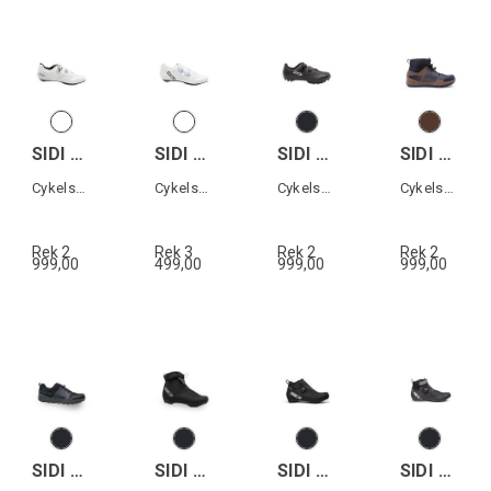
SIDI GENIUS X
SIDI ERGO 6
SIDI DOMINATOR X
SIDI ATOMUS MID GTX
Cykelsko landsväg
Cykelsko landsväg
Cykelsko MTB
Cykelsko All terrain
Rek 2
Rek 3
Rek 2
Rek 2
999,00
499,00
999,00
999,00
SIDI ATOMUS GTX
SIDI NUBES XC WP
SIDI HIEMX GTX
SIDI NIX GTX