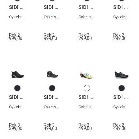
SIDI DOMINATOR X
SIDI ATOMUS MID GTX
SIDI ATOMUS GTX
SIDI NUBES XC WP
Cykelsko MTB
Cykelsko All terrain
Cykelsko All terrain
Cykelsko XC
Rek 2
Rek 2
Rek 2
Rek 2
999,00
999,00
299,00
299,00
SIDI HIEMX GTX
SIDI NIX GTX
SIDI T-5 AIR WOMAN
SIDI T-5 AIR
Cykelsko XC
Cykelsko landsväg
Cykelsko Triathlon dam
Cykelsko Triathlon
Rek 3
Rek 3
Rek 2
Rek 2
399,00
499,00
499,00
499,00