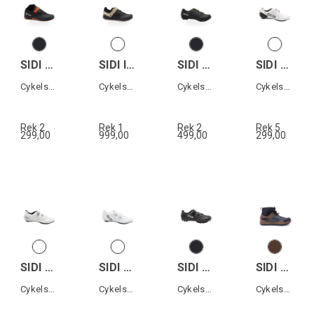
SIDI DESCENTIO
SIDI INDOMITA
SIDI ASPER LACES
SIDI SHOT 3
Cykelsko All terrain
Cykelsko All terrain
Cykelsko Grusväg
Cykelsko landsväg
Rek 2
Rek 1
Rek 2
Rek 5
299,00
999,00
499,00
299,00
SIDI GENIUS X
SIDI ERGO 6
SIDI DOMINATOR X
SIDI ATOMUS MID GTX
Cykelsko landsväg
Cykelsko landsväg
Cykelsko MTB
Cykelsko All terrain