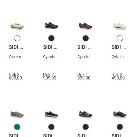
SIDI PHYSIS
SIDI MTB EAGLE 10
SIDI PRIMA
SIDI ASPER LACES
Cykelsko MTB
Cykelsko MTB
Cykelsko landsväg
Cykelsko Grusväg
Rek 3
Rek 2
Rek 1
Rek 2
699,00
999,00
999,00
499,00
SIDI ASPER LACES
SIDI MOTUS
SIDI ATOMUS
SIDI SILVIS XC