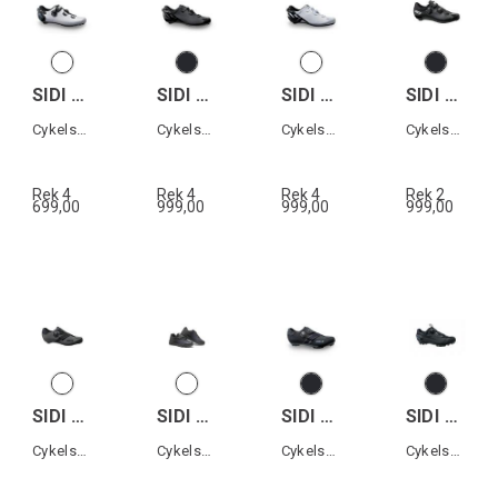
SIDI WIRE 2S WOMAN
SIDI SHOT 2S
SIDI SHOT 2S
SIDI GENIUS 10 WOMAN
Cykelsko landsväg dam
Cykelsko landsväg
Cykelsko landsväg
Cykelsko landsväg dam
Rek 4
Rek 4
Rek 4
Rek 2
699,00
999,00
999,00
999,00
SIDI PRIMA MEGA
SIDI SDS DIMARO TRAIL
SIDI MTB AERTIS WOMAN
SIDI MTB GRAVEL
Cykelsko landsväg
Cykelsko All terrain
Cykelsko MTB dam
Cykelsko Grusväg