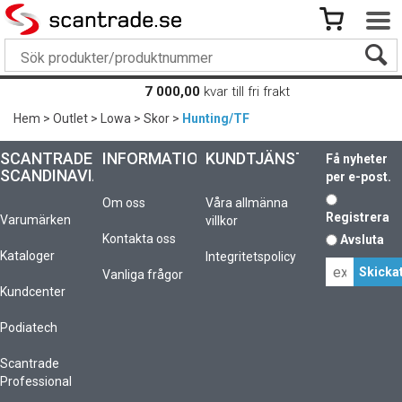
7 000,00
kvar till fri frakt
Hem
>
Outlet
>
Lowa
>
Skor
>
Hunting/TF
SCANTRADE
INFORMATION
KUNDTJÄNST
Få nyheter
SCANDINAVIA
per e-post.
Om oss
Våra allmänna
Registrera
Varumärken
villkor
Kontakta oss
Avsluta
Kataloger
Integritetspolicy
Vanliga frågor
Kundcenter
Podiatech
Scantrade
Professional