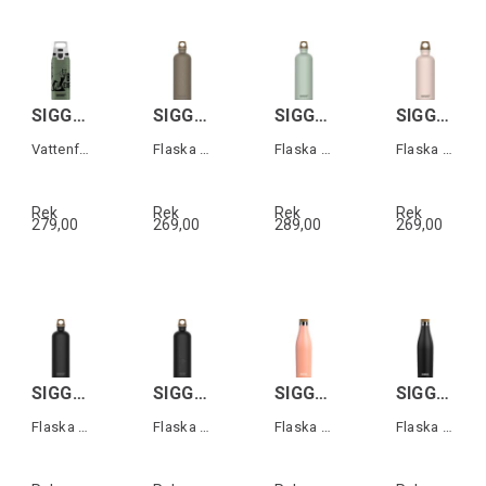
SIGG WMB ONE Brave Mountainlion 0,6 L
SIGG TRAVELLER MYPLANET Brons 0,6L
SIGG TRAVELLER MYPLANET Grön 1L
SIGG TRAVELLER MYPLANET Rosa 0,6L
Vattenflaska för barn
Flaska i aluminium "Lighter Plain"
Flaska i aluminium "Repeat Plain"
Flaska i aluminium "Journey Plain"
Rek
Rek
Rek
Rek
279,00
269,00
289,00
269,00
SIGG TRAVELLER MYPLANET Svart 0,6L
SIGG TRAVELLER MYPLANET Svart 1L
SIGG MERIDIAN Rosa 0,5L
SIGG MERIDIAN Svart 0,5L
Flaska i aluminium "Direction Plain"
Flaska i aluminium "Direction Plain"
Flaska i rostfritt stål
Flaska i rostfritt stål