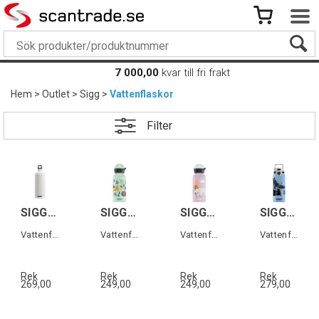
7 000,00
kvar till fri frakt
Hem
>
Outlet
>
Sigg
>
Vattenflaskor
Filter
SIGG TRAVELLER Vit 1,0 L
SIGG KBT Jungle Tzz 0,4 L
SIGG KBT Beary 0,4 L
SIGG WMB ONE Brave Eagle 0,6 L
Vattenflaska i aluminium
Vattenflaska för barn
Vattenflaska för barn
Vattenflaska för barn
Rek
Rek
Rek
Rek
269,00
249,00
249,00
279,00