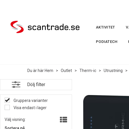
AKTIVITET
V
PODIATECH
Du är här
Hem
>
Outlet
>
Therm-ic
>
Utrustning
Dölj filter
Gruppera varianter
Visa endast i lager
Välj visning:
Sortera på