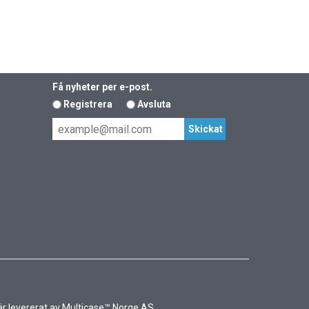
Få nyheter per e-post.
Registrera
Avsluta
r levererat av
Multicase™ Norge AS