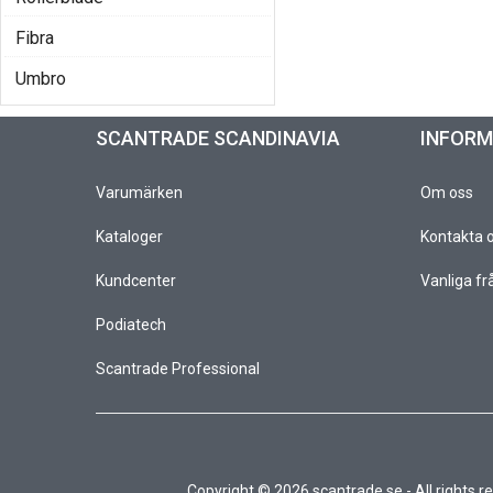
Fibra
Umbro
SCANTRADE SCANDINAVIA
INFOR
Varumärken
Om oss
Kataloger
Kontakta 
Kundcenter
Vanliga fr
Podiatech
Scantrade Professional
Copyright © 2026 scantrade.se - All rights r