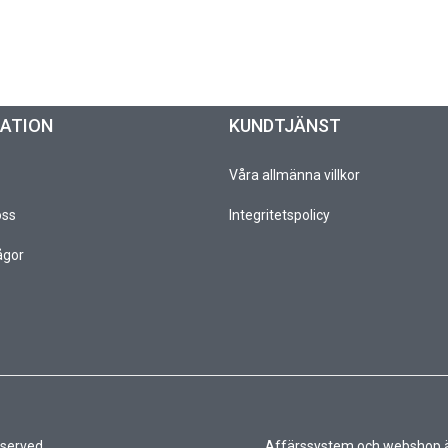
MATION
KUNDTJÄNST
Våra allmänna villkor
oss
Integritetspolicy
ågor
eserved
Affärssystem
och
webshop
ä