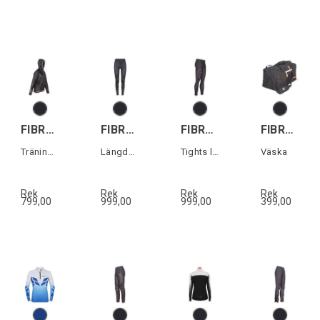
FIBRA Xtrm Wind Pack Jacket W
FIBRA Sync Ski Race Pant W
FIBRA Sync Ski Race Tights
FIBRA Sync Bag
Träningsjacka dam
Längdskidåkningsbyxa dam
Tights längdskidåkning
Väska
Rek
Rek
Rek
Rek
799,00
999,00
999,00
399,00