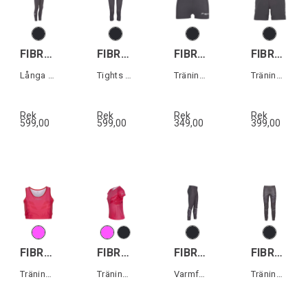
FIBRA Sync Long Tights W
FIBRA Sync 3/4 Tights W
FIBRA Sync Short Tights W
FIBRA Sync Sport Shorts W
Långa tights dam
Tights dam
Träningstights dam
Träningsshorts dam
Rek
Rek
Rek
Rek
599,00
599,00
349,00
399,00
FIBRA Sync Sport Top W
FIBRA Sync Tee W
FIBRA Sync Trn Pant Warm
FIBRA Sync Pro Pant
Träningstopp dam
Tränings t-shirt dam
Varmfodrad träningsbyxa
Träningsbyxa