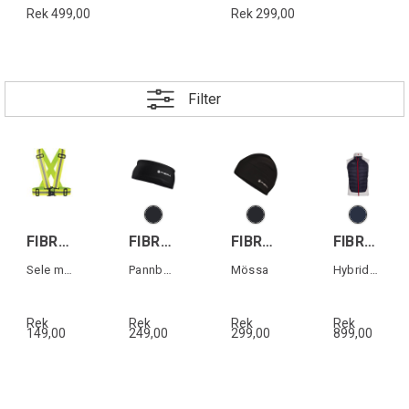
Rek 499,00
Rek 299,00
Filter
FIBRA Reflex-Sele
FIBRA Edge Tech Headband
FIBRA Edge Tech Beanie
FIBRA Edge Hybrid Vest
Sele med reflex
Pannband
Mössa
Hybridväst herr
Rek
Rek
Rek
Rek
149,00
249,00
299,00
899,00