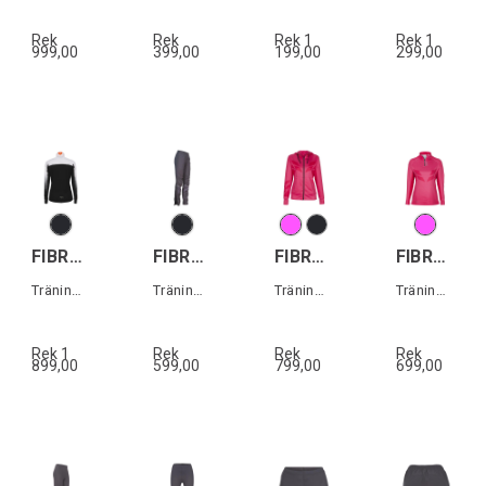
Rek
Rek
Rek 1
Rek 1
999,00
399,00
199,00
299,00
FIBRA Sync Pro Jacket W
FIBRA Sync Trn Pant W
FIBRA Sync Hood Zip W
FIBRA Sync Half Zip W
Träningsjacka dam
Träningsbyxa dam
Träningströja dam
Träningströja dam
Rek 1
Rek
Rek
Rek
899,00
599,00
799,00
699,00