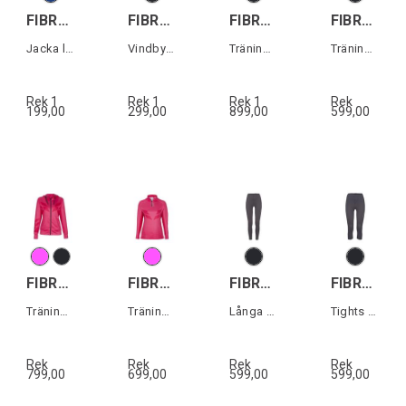
FIBRA Sync Ski Race Top
FIBRA Sync Pro Pant W
FIBRA Sync Pro Jacket W
FIBRA Sync Trn Pant W
Jacka längdskidåkning
Vindbyxa dam
Träningsjacka dam
Träningsbyxa dam
Rek 1
Rek 1
Rek 1
Rek
199,00
299,00
899,00
599,00
FIBRA Sync Hood Zip W
FIBRA Sync Half Zip W
FIBRA Sync Long Tights W
FIBRA Sync 3/4 Tights W
Träningströja dam
Träningströja dam
Långa tights dam
Tights dam
Rek
Rek
Rek
Rek
799,00
699,00
599,00
599,00