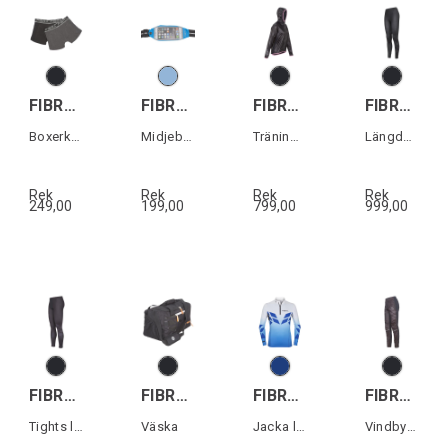
FIBRA Apex Boxer 2-p
FIBRA Sync Waist Belt
FIBRA Xtrm Wind Pack Jacket W
FIBRA Sync Ski Race Pant W
Boxerkalsonger 2-pack herr
Midjebälte för mobiltelfon
Träningsjacka dam
Längdskidåkningsbyxa dam
Rek
Rek
Rek
Rek
249,00
199,00
799,00
999,00
FIBRA Sync Ski Race Tights
FIBRA Sync Bag
FIBRA Sync Ski Race Top
FIBRA Sync Pro Pant W
Tights längdskidåkning
Väska
Jacka längdskidåkning
Vindbyxa dam