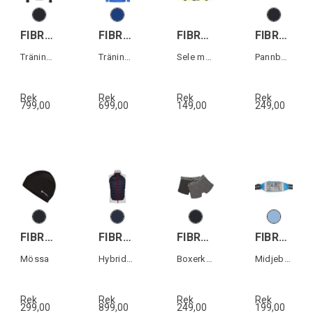
FIBRA Sync Hood Zip Jr
FIBRA Sync Half Zip
FIBRA Reflex-Sele
FIBRA Edge Tech Headband
Träningströja med luva junior
Träningströja
Sele med reflex
Pannband
Rek
Rek
Rek
Rek
799,00
699,00
149,00
249,00
FIBRA Edge Tech Beanie
FIBRA Edge Hybrid Vest
FIBRA Apex Boxer 2-p
FIBRA Sync Waist Belt
Mössa
Hybridväst herr
Boxerkalsonger 2-pack herr
Midjebälte för mobiltelfon
Rek
Rek
Rek
Rek
299,00
899,00
249,00
199,00