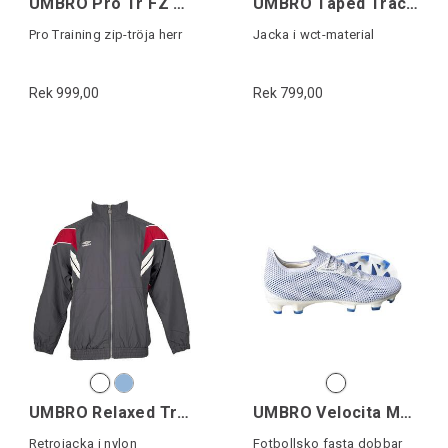
UMBRO Pro Tr FZ Hoodie
UMBRO Taped Track Top
Pro Training zip-tröja herr
Jacka i wct-material
Rek 999,00
Rek 799,00
UMBRO Relaxed Track Jacket
UMBRO Velocita Matrix Pro FG
Retrojacka i nylon
Fotbollsko fasta dobbar