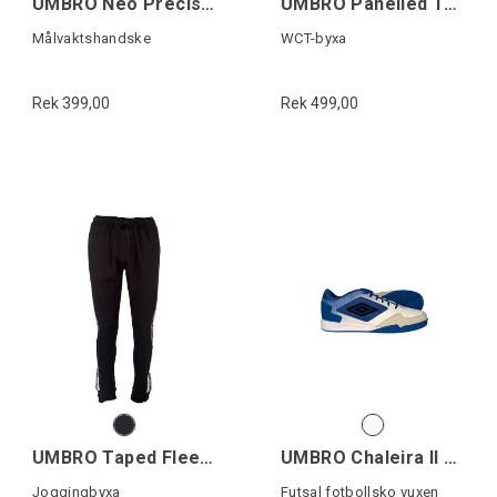
UMBRO Neo Precision Glove
UMBRO Panelled Track Pant
Målvaktshandske
WCT-byxa
Rek 399,00
Rek 499,00
UMBRO Taped Fleece Jogger
UMBRO Chaleira II Liga
Joggingbyxa
Futsal fotbollsko vuxen