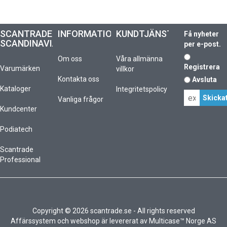
SCANTRADE
INFORMATION
KUNDTJÄNST
Få nyheter
SCANDINAVIA
per e-post.
Om oss
Våra allmänna
Registrera
Varumärken
villkor
Kontakta oss
Avsluta
Kataloger
Integritetspolicy
Vanliga frågor
Kundcenter
Podiatech
Scantrade
Professional
Copyright © 2026 scantrade.se - All rights reserved
Affärssystem
och
webshop
är levererat av
Multicase™ Norge AS