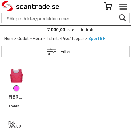
7 000,00
kvar till fri frakt
Hem
>
Outlet
>
Fibra
>
T-shirts/Piké/Toppar
>
Sport BH
Filter
FIBRA Sync Sport Top W
Träningstopp dam
Rek
399,00