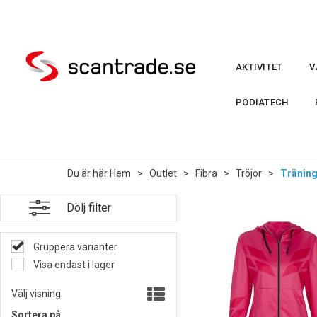
AKTIVITET
V
PODIATECH
Du är här
Hem
>
Outlet
>
Fibra
>
Tröjor
>
Träning
Dölj filter
Gruppera varianter
Visa endast i lager
Välj visning:
Sortera på