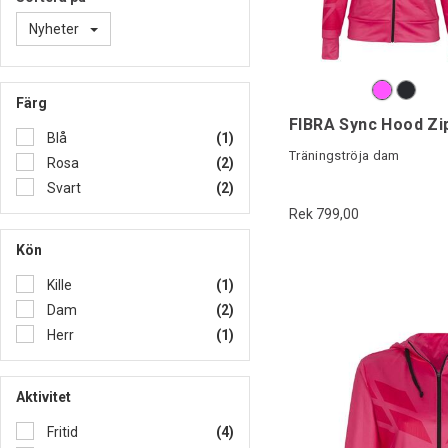
Nyheter
Färg
FIBRA Sync Hood Zi
Blå
(1)
Träningströja dam
Rosa
(2)
Svart
(2)
Rek 799,00
Kön
Kille
(1)
Dam
(2)
Herr
(1)
Aktivitet
Fritid
(4)