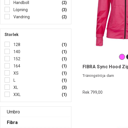
Handboll
(2)
Löpning
(3)
Vandring
(2)
Storlek
128
(1)
140
(1)
152
(1)
164
(1)
FIBRA Sync Hood Zi
XS
(1)
Träningströja dam
L
(1)
XL
(3)
Rek 799,00
XXL
(1)
Umbro
Fibra