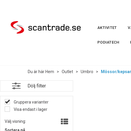
AKTIVITET
V
PODIATECH
Du är här
Hem
>
Outlet
>
Umbro
>
Mössor/kepsa
Dölj filter
Gruppera varianter
Visa endast i lager
Välj visning:
Sortera på