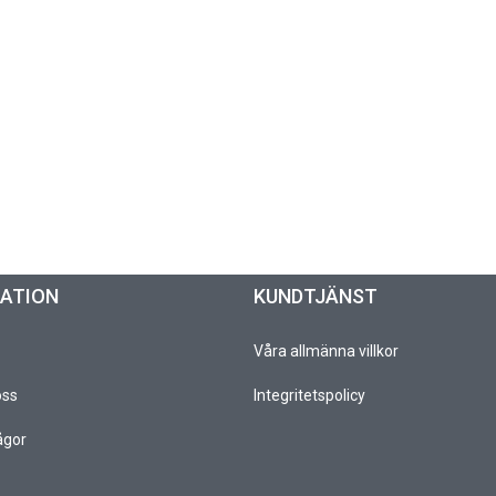
MATION
KUNDTJÄNST
Våra allmänna villkor
oss
Integritetspolicy
ågor