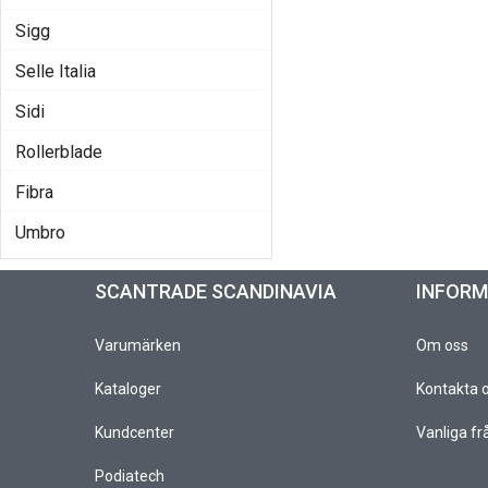
Sigg
Selle Italia
Sidi
Rollerblade
Fibra
Umbro
SCANTRADE SCANDINAVIA
INFOR
Varumärken
Om oss
Kataloger
Kontakta 
Kundcenter
Vanliga fr
Podiatech