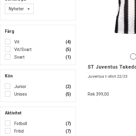
Nyheter
Färg
Vit
(4)
Vit/Svart
(5)
Svart
(1)
ST Juventus Taked
Kön
Juventus t-shirt 22/23
Junior
(2)
Rek 399,00
Unisex
(5)
Aktivitet
Fotboll
(7)
Fritid
(7)