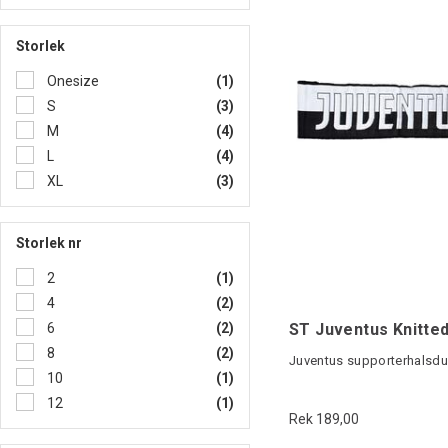
Storlek
Onesize
(1)
S
(3)
M
(4)
L
(4)
XL
(3)
Storlek nr
2
(1)
4
(2)
ST Juventus Knitted
6
(2)
8
(2)
Juventus supporterhalsd
10
(1)
12
(1)
Rek 189,00