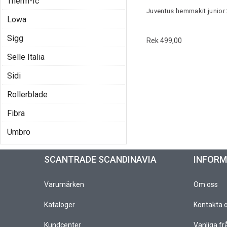
Therm-Ic
Juventus hemmakit junior
Lowa
Sigg
Rek 499,00
Selle Italia
Sidi
Rollerblade
Fibra
Umbro
SCANTRADE SCANDINAVIA
INFOR
Varumärken
Om oss
Kataloger
Kontakta 
Kundcenter
Vanliga fr