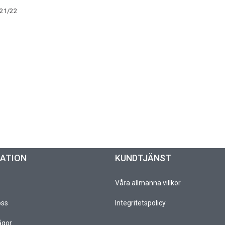
 21/22
MATION
KUNDTJÄNST
Våra allmänna villkor
oss
Integritetspolicy
ågor