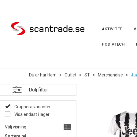
AKTIVITET
V
PODIATECH
Du är här
Hem
>
Outlet
>
ST
>
Merchandise
>
Ju
Dölj filter
Gruppera varianter
Visa endast i lager
Välj visning:
Sortera på